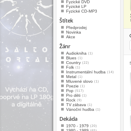
Fyzické DVD
Fyzické LP
Fyzické CD-MP3
Štítek
Předprodej
Novinka
Akce
Žánr
Audiokniha
(1)
Blues
(1)
Country
(22)
Folk
(1)
Instrumentální hudba
(14)
Metal
(1)
Mluvené slovo
(1)
Poezie
(1)
Pop
(517)
Pro děti
(1)
Rock
(9)
TV zábava
(1)
Vánoční hudba
(1)
Dekáda
1970 - 1979
(20)
1980 - 1989
(65)