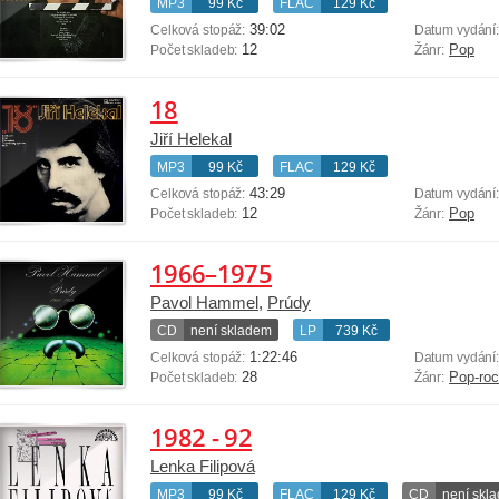
MP3
99 Kč
FLAC
129 Kč
39:02
Celková stopáž:
Datum vydání
12
Pop
Počet skladeb:
Žánr:
18
Jiří Helekal
MP3
99 Kč
FLAC
129 Kč
43:29
Celková stopáž:
Datum vydání
12
Pop
Počet skladeb:
Žánr:
1966–1975
Pavol Hammel
,
Prúdy
CD
není skladem
LP
739 Kč
1:22:46
Celková stopáž:
Datum vydání
28
Pop-ro
Počet skladeb:
Žánr:
1982 - 92
Lenka Filipová
MP3
99 Kč
FLAC
129 Kč
CD
není skl