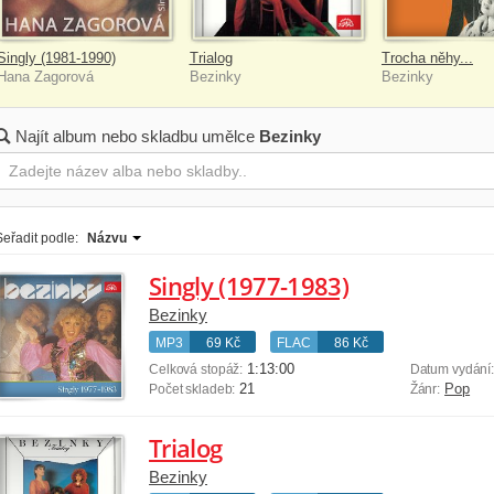
Singly (1981-1990)
Trialog
Trocha něhy...
Hana Zagorová
Bezinky
Bezinky
Najít album nebo skladbu umělce
Bezinky
Seřadit podle:
Názvu
Singly (1977-1983)
Bezinky
MP3
69 Kč
FLAC
86 Kč
1:13:00
Celková stopáž:
Datum vydání
21
Pop
Počet skladeb:
Žánr:
Trialog
Bezinky