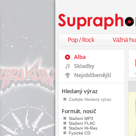
Pop / Rock
Vážná h
Alba
Skladby
Nejoblíbenější
Hledaný výraz
Formát, nosič
Stažení MP3
Stažení FLAC
Stažení Hi-Res
Fyzické CD