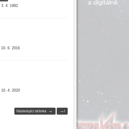
3. 4. 1992
:
10. 6. 2016
:
10. 4. 2020
:
→
→
Následující stránka