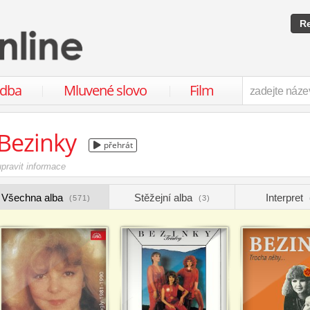
Re
udba
Mluvené slovo
Film
Bezinky
přehrát
upravit informace
Všechna alba
Stěžejní alba
Interpret
(571)
(3)