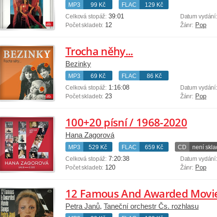
MP3
99 Kč
FLAC
129 Kč
39:01
Celková stopáž:
Datum vydání
12
Pop
Počet skladeb:
Žánr:
Trocha něhy...
Bezinky
MP3
69 Kč
FLAC
86 Kč
1:16:08
Celková stopáž:
Datum vydání
23
Pop
Počet skladeb:
Žánr:
100+20 písní / 1968-2020
Hana Zagorová
MP3
529 Kč
FLAC
659 Kč
CD
není skl
7:20:38
Celková stopáž:
Datum vydání
120
Pop
Počet skladeb:
Žánr:
12 Famous And Awarded Movie
Petra Janů
,
Taneční orchestr Čs. rozhlasu