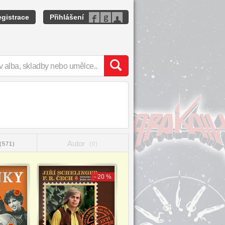
gistrace
Přihlášení
Autor
(571)
(0)
- 20 %