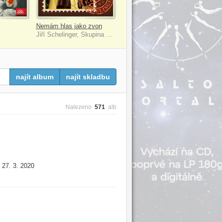
Nemám hlas jako zvon
Jiří Schelinger, Skupina Františka Ringo Čecha
najít album
najít skladbu
Nalezeno
571
alb
27. 3. 2020
: