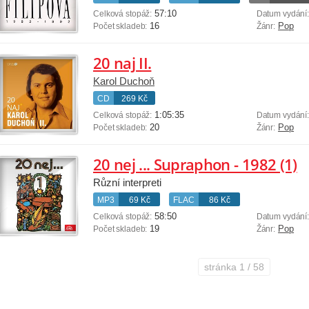
57:10
Celková stopáž:
Datum vydání
16
Pop
Počet skladeb:
Žánr:
20 naj II.
Karol Duchoň
CD
269 Kč
1:05:35
Celková stopáž:
Datum vydání
20
Pop
Počet skladeb:
Žánr:
20 nej ... Supraphon - 1982 (1)
Různí interpreti
MP3
69 Kč
FLAC
86 Kč
58:50
Celková stopáž:
Datum vydání
19
Pop
Počet skladeb:
Žánr:
stránka
1 / 58