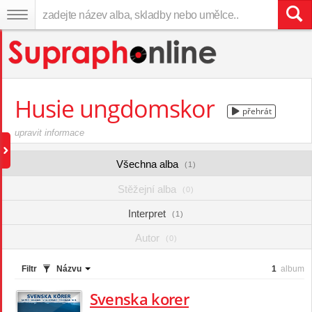
Husie ungdomskor
přehrát
upravit informace
Všechna alba
(1)
Stěžejní alba
(0)
Interpret
(1)
Autor
(0)
Filtr
Názvu
1
album
Svenska korer