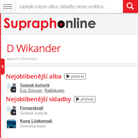
D Wikander
upravit informace
Nejoblíbenější alba
přehrát
Svensk korlyrik
Eric Ericson
,
Radiokoren
Nejoblíbenější skladby
přehrát
Forvarskvall
Svensk korlyrik
Kung Lijekonvalj
Svenska korer