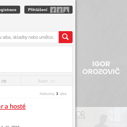
gistrace
Přihlášení
t
Autor
(3)
(0)
Nalezeny
3
alba
r a hosté