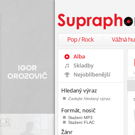
Pop / Rock
Vážná h
Alba
Skladby
Nejoblíbenější
Hledaný výraz
Formát, nosič
Stažení MP3
Stažení FLAC
Žánr