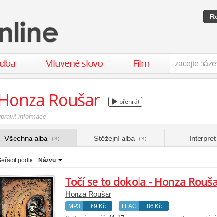
Re
udba
Mluvené slovo
Film
Honza Roušar
přehrát
upravit informace
Všechna alba
Stěžejní alba
Interpre
(3)
(3)
Seřadit podle:
Názvu
Točí se to dokola - Honza Rouša
Honza Roušar
MP3
69 Kč
FLAC
86 Kč