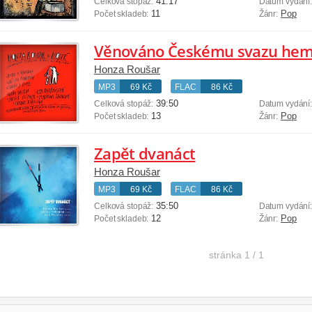
41:17
Celková stopáž:
Datum vydání
11
Pop
Počet skladeb:
Žánr:
Věnováno Českému svazu hemo
Honza Roušar
MP3
69 Kč
FLAC
86 Kč
39:50
Celková stopáž:
Datum vydání
13
Pop
Počet skladeb:
Žánr:
Zapět dvanáct
Honza Roušar
MP3
69 Kč
FLAC
86 Kč
35:50
Celková stopáž:
Datum vydání
12
Pop
Počet skladeb:
Žánr:
stránka
1 / 1