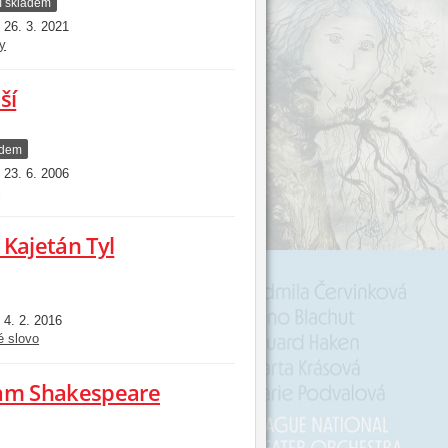
í skladem
26. 3. 2021
:
y
ší
adem
23. 6. 2006
:
i
f Kajetán Tyl
4. 2. 2016
:
é slovo
liam Shakespeare