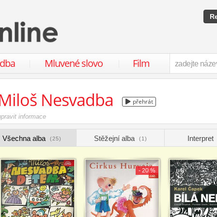
Re
udba
Mluvené slovo
Film
Miloš Nesvadba
přehrát
upravit informace
Všechna alba
Stěžejní alba
Interpret
(25)
(1)
- 20 %