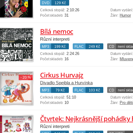
DVD
129 Kč
2:10:26
Celková stopáž:
Datum vydání
31
Humor
Počet skladeb:
Žánr:
Bílá nemoc
Různí interpreti
MP3
199 Kč
FLAC
249 Kč
CD
není skl
2:24:26
Celková stopáž:
Datum vydání
16
Mluven
Počet skladeb:
Žánr:
Cirkus Hurvajz
- 20 %
Divadlo Spejbla a Hurvínka
MP3
79 Kč
FLAC
103 Kč
CD
není skl
51:10
Celková stopáž:
Datum vydání
10
Pro dět
Počet skladeb:
Žánr:
Čtvrtek: Nejkrásnější pohádk
Různí interpreti