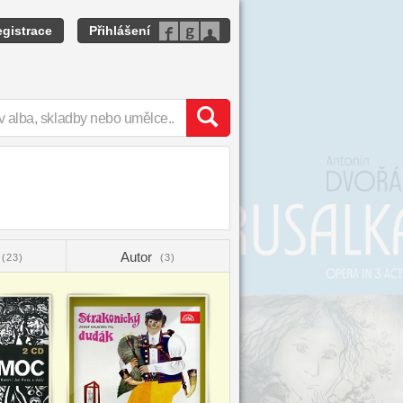
gistrace
Přihlášení
Autor
(23)
(3)