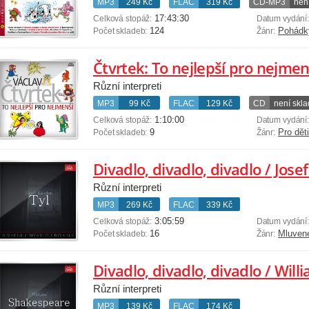
MP3
249 Kč
FLAC
319 Kč
CD-MP3
nen
17:43:30
Celková stopáž:
Datum vydání
124
Pohádk
Počet skladeb:
Žánr:
Čtvrtek: To nejlepší pro nejmen
Různí interpreti
MP3
99 Kč
FLAC
129 Kč
CD
není skl
1:10:00
Celková stopáž:
Datum vydání
9
Pro dět
Počet skladeb:
Žánr:
Divadlo, divadlo, divadlo / Jose
Různí interpreti
MP3
269 Kč
FLAC
339 Kč
3:05:59
Celková stopáž:
Datum vydání
16
Mluven
Počet skladeb:
Žánr:
Divadlo, divadlo, divadlo / Wil
Různí interpreti
MP3
139 Kč
FLAC
174 Kč