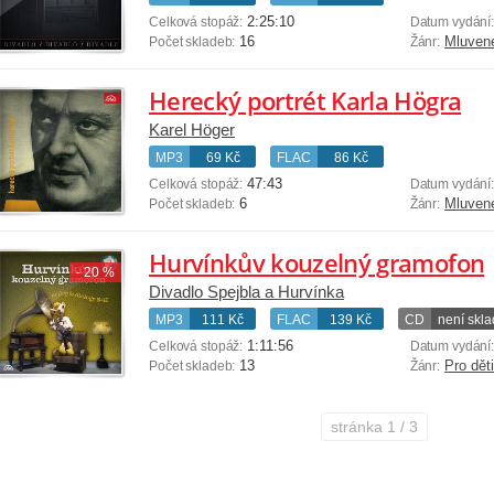
2:25:10
Celková stopáž:
Datum vydání
16
Mluven
Počet skladeb:
Žánr:
Herecký portrét Karla Högra
Karel Höger
MP3
69 Kč
FLAC
86 Kč
47:43
Celková stopáž:
Datum vydání
6
Mluven
Počet skladeb:
Žánr:
Hurvínkův kouzelný gramofon
- 20 %
Divadlo Spejbla a Hurvínka
MP3
111 Kč
FLAC
139 Kč
CD
není skl
1:11:56
Celková stopáž:
Datum vydání
13
Pro dět
Počet skladeb:
Žánr:
stránka
1 / 3