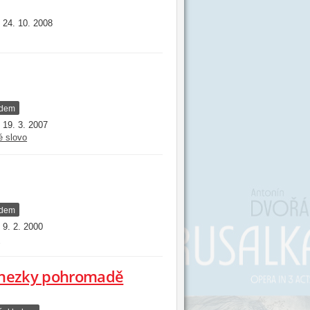
24. 10. 2008
:
adem
19. 3. 2007
:
é slovo
adem
9. 2. 2000
:
i
y hezky pohromadě