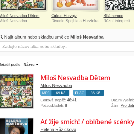
Miloš Nesvadba Dětem
Cirkus Hurvajz
Bílá nemoc
Miloš Nesvadba
Divadlo Spejbla a Hurvínka
Různí interpreti
Najít album nebo skladbu umělce
Miloš Nesvadba
Seřadit podle:
Názvu
Miloš Nesvadba Dětem
Miloš Nesvadba
MP3
69 Kč
FLAC
86 Kč
48:41
Celková stopáž:
Datum vydání
8
Pro dět
Počet skladeb:
Žánr:
Ať žije smích! / oblíbené scénky
Helena Růžičková