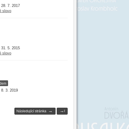
28. 7. 2017
:
é slovo
31. 5. 2015
:
é slovo
adem
8. 3. 2019
:
i
→
→
Následující stránka