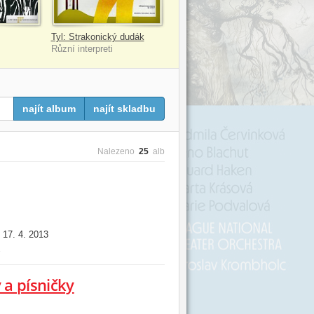
Tyl: Strakonický dudák
Různí interpreti
najít album
najít skladbu
Nalezeno
25
alb
17. 4. 2013
:
i
 a písničky