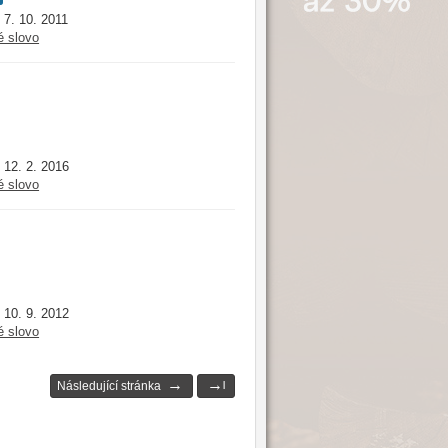
7. 10. 2011
:
é slovo
12. 2. 2016
:
é slovo
10. 9. 2012
:
é slovo
→
→
Následující stránka