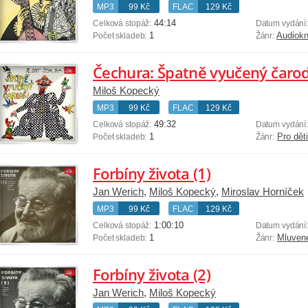
MP3
99 Kč
FLAC
129 Kč
44:14
Celková stopáž:
Datum vydání
1
Audiokn
Počet skladeb:
Žánr:
Čechura: Špatně vyučený čarod
Miloš Kopecký
MP3
99 Kč
FLAC
129 Kč
49:32
Celková stopáž:
Datum vydání
1
Pro dět
Počet skladeb:
Žánr:
Forbíny života (1)
Jan Werich
,
Miloš Kopecký
,
Miroslav Horníček
MP3
99 Kč
FLAC
129 Kč
1:00:10
Celková stopáž:
Datum vydání
1
Mluven
Počet skladeb:
Žánr:
Forbíny života (2)
Jan Werich
,
Miloš Kopecký