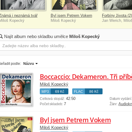
Známá i neznámá tvář
Byl jsem Petrem Vokem
Forbíny života (2)
Miloš Kopecký
Miloš Kopecký
Jan Werich, Milo
Najít album nebo skladbu umělce
Miloš Kopecký
Seřadit podle:
Názvu
Boccaccio: Dekameron. Tři příb
Miloš Kopecký
MP3
69 Kč
FLAC
86 Kč
42:50
Celková stopáž:
Datum vydání
7
Audiokn
Počet skladeb:
Žánr:
Byl jsem Petrem Vokem
Miloš Kopecký