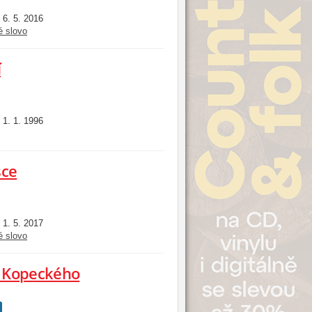
6. 5. 2016
:
é slovo
í
1. 1. 1996
:
sce
1. 5. 2017
:
é slovo
še Kopeckého