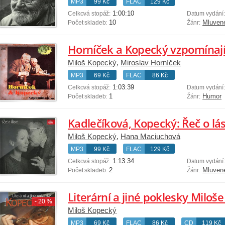
MP3
99 Kč
FLAC
129 Kč
1:00:10
Celková stopáž:
Datum vydání
10
Mluven
Počet skladeb:
Žánr:
Horníček a Kopecký vzpomínaj
Miloš Kopecký
,
Miroslav Horníček
MP3
69 Kč
FLAC
86 Kč
1:03:39
Celková stopáž:
Datum vydání
1
Humor
Počet skladeb:
Žánr:
Kadlečíková, Kopecký: Řeč o lá
Miloš Kopecký
,
Hana Maciuchová
MP3
99 Kč
FLAC
129 Kč
1:13:34
Celková stopáž:
Datum vydání
2
Mluven
Počet skladeb:
Žánr:
Literární a jiné poklesky Milo
- 20 %
Miloš Kopecký
MP3
69 Kč
FLAC
86 Kč
CD
119 Kč