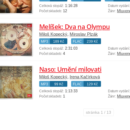
1:16:28
Celková stopáž:
Datum vydání
12
Mluven
Počet skladeb:
Žánr:
Melíšek: Dva na Olympu
Miloš Kopecký
,
Miroslav Plzák
MP3
189 Kč
FLAC
239 Kč
2:31:03
Celková stopáž:
Datum vydání
4
Mluven
Počet skladeb:
Žánr:
Naso: Umění milovati
Miloš Kopecký
,
Irena Kačírková
MP3
99 Kč
FLAC
129 Kč
1:13:33
Celková stopáž:
Datum vydání
1
Mluven
Počet skladeb:
Žánr:
stránka
1 / 13