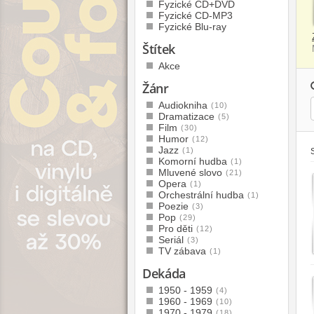
Fyzické CD+DVD
Fyzické CD-MP3
Fyzické Blu-ray
Štítek
Akce
Žánr
Audiokniha
(10)
Dramatizace
(5)
Film
(30)
Humor
(12)
Jazz
(1)
Komorní hudba
(1)
Mluvené slovo
(21)
Opera
(1)
Orchestrální hudba
(1)
Poezie
(3)
Pop
(29)
Pro děti
(12)
Seriál
(3)
TV zábava
(1)
Dekáda
1950 - 1959
(4)
1960 - 1969
(10)
1970 - 1979
(18)