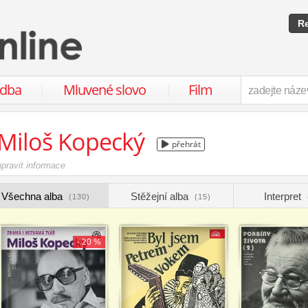
Re
udba
Mluvené slovo
Film
Miloš Kopecký
přehrát
upravit informace
Všechna alba
Stěžejní alba
Interpret
(130)
(15)
- 20 %