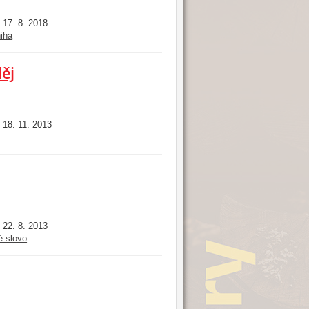
17. 8. 2018
:
iha
ěj
18. 11. 2013
:
i
22. 8. 2013
:
é slovo