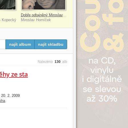
Dobře odtajněný Miroslav Horníček
š Kopecký
Miroslav Horníček
najít album
najít skladbu
Nalezeno
130
alb
ěhy ze sta
20. 2. 2009
:
iha