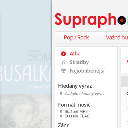
Pop / Rock
Vážná h
Alba
Skladby
Nejoblíbenější
Hledaný výraz
Formát, nosič
Stažení MP3
Stažení FLAC
Žánr