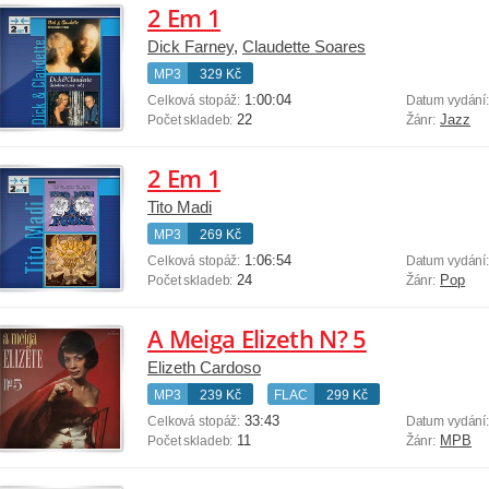
2 Em 1
Dick Farney
,
Claudette Soares
MP3
329 Kč
1:00:04
Celková stopáž:
Datum vydání
22
Jazz
Počet skladeb:
Žánr:
2 Em 1
Tito Madi
MP3
269 Kč
1:06:54
Celková stopáž:
Datum vydání
24
Pop
Počet skladeb:
Žánr:
A Meiga Elizeth N? 5
Elizeth Cardoso
MP3
239 Kč
FLAC
299 Kč
33:43
Celková stopáž:
Datum vydání
11
MPB
Počet skladeb:
Žánr: