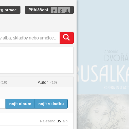
gistrace
Přihlášení
Autor
(18)
(18)
najít album
najít skladbu
Nalezeno
35
alb