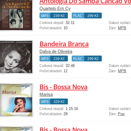
Antologia Do Samba Cancao Vol
Quarteto Em Cy
MP3
239 Kč
FLAC
299 Kč
32:11
Celková stopáž:
Datum vydání
10
MPB
Počet skladeb:
Žánr:
Bandeira Branca
Dalva de Oliveira
MP3
239 Kč
FLAC
299 Kč
32:46
Celková stopáž:
Datum vydání
12
MPB
Počet skladeb:
Žánr:
Bis - Bossa Nova
Marisa
MP3
329 Kč
1:15:16
Celková stopáž:
Datum vydání
28
Pop
Počet skladeb:
Žánr:
Bis - Bossa Nova