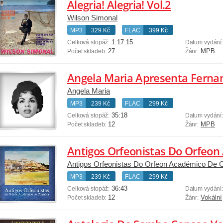
Alegria! Alegria! Vol.2
Wilson Simonal
MP3
329 Kč
FLAC
399 Kč
1:17:15
Celková stopáž:
Datum vydání
27
MPB
Počet skladeb:
Žánr:
Angela Maria
MP3
239 Kč
FLAC
299 Kč
35:18
Celková stopáž:
Datum vydání
12
MPB
Počet skladeb:
Žánr:
Antigos Orfeonistas Do Orfeo
Antigos Orfeonistas Do Orfeon Académico De 
MP3
239 Kč
FLAC
299 Kč
36:43
Celková stopáž:
Datum vydání
12
Vokální
Počet skladeb:
Žánr: