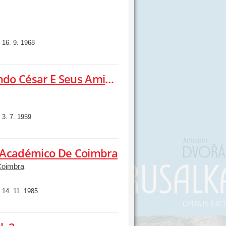
16. 9. 1968
:
Angela Maria Apresenta Fernando César E Seus Amigos
3. 7. 1959
:
n Académico De Coimbra
Coimbra
14. 11. 1985
: