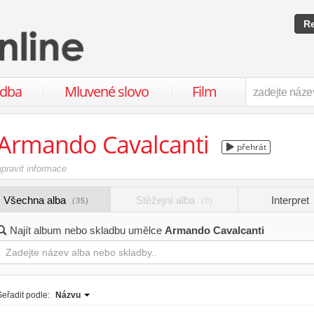
Re
udba
Mluvené slovo
Film
Armando Cavalcanti
přehrát
upravit informace
Všechna alba
Stěžejní alba
Interpret
(35)
(0)
Najít album nebo skladbu umělce
Armando Cavalcanti
Seřadit podle:
Názvu