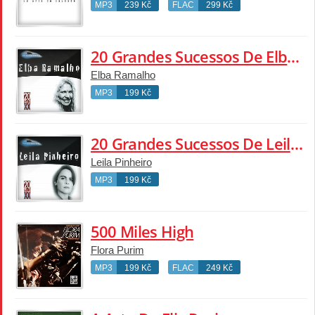
MP3
239 Kč
FLAC
299 Kč
20 Grandes Sucessos De Elba Ramalho
Elba Ramalho
MP3
199 Kč
20 Grandes Sucessos De Leila Pinheiro
Leila Pinheiro
MP3
199 Kč
500 Miles High
Flora Purim
MP3
199 Kč
FLAC
249 Kč