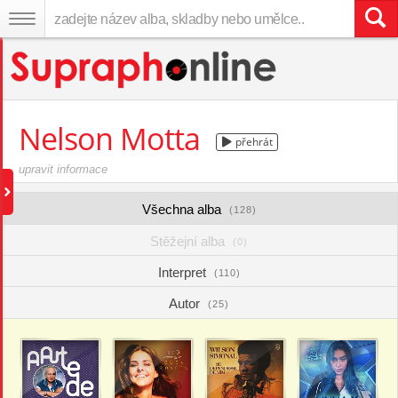
Nelson Motta
přehrát
upravit informace
Všechna alba
(128)
Stěžejní alba
(0)
Interpret
(110)
Autor
(25)