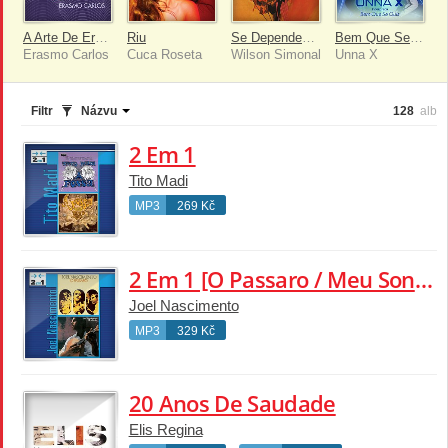
A Arte De Erasmo Carlos
Riu
Se Dependesse De Mim
Bem Que Se Quis
Erasmo Carlos
Cuca Roseta
Wilson Simonal
Unna X
Filtr
Názvu
128
alb
2 Em 1
Tito Madi
MP3
269 Kč
2 Em 1 [O Passaro / Meu Sonho]
Joel Nascimento
MP3
329 Kč
20 Anos De Saudade
Elis Regina