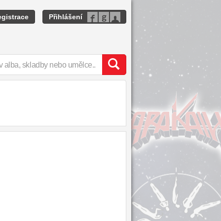
gistrace
Přihlášení