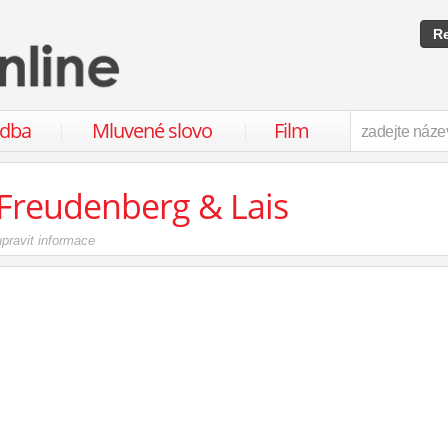
Re
udba
Mluvené slovo
Film
Freudenberg & Lais
upravit informace