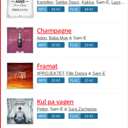
Kartellen
,
Sebbe Staxx
,
Kakka
, Sam-E,
Lazee
,
C
MP3
59 Kč
FLAC
69 Kč
Champagne
Adoo
,
Baba Moe
& Sam-E
MP3
20 Kč
FLAC
20 Kč
Framat
#PROJEKTET
,
Fille Danza
&
Sam-E
MP3
20 Kč
FLAC
20 Kč
Kul pa vagen
Petter
, Sam-E &
Sara Zacharias
MP3
20 Kč
FLAC
20 Kč