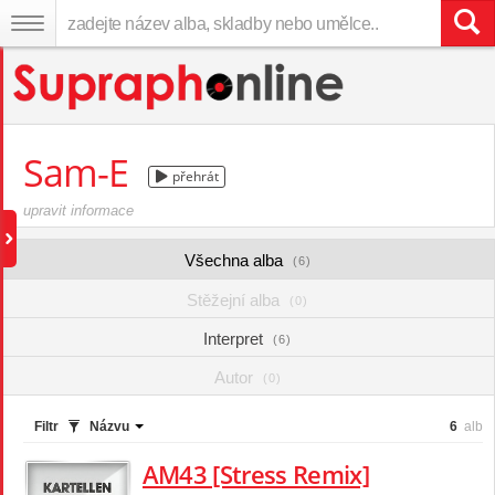
Sam-E
přehrát
upravit informace
Všechna alba
(6)
Stěžejní alba
(0)
Interpret
(6)
Autor
(0)
Filtr
Názvu
6
alb
AM43 [Stress Remix]