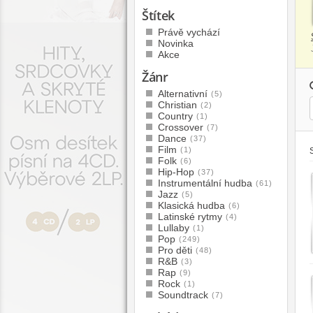
Štítek
Právě vychází
Novinka
Akce
Žánr
Alternativní
(5)
Christian
(2)
Country
(1)
Crossover
(7)
Dance
(37)
Film
(1)
Folk
(6)
Hip-Hop
(37)
Instrumentální hudba
(61)
Jazz
(5)
Klasická hudba
(6)
Latinské rytmy
(4)
Lullaby
(1)
Pop
(249)
Pro děti
(48)
R&B
(3)
Rap
(9)
Rock
(1)
Soundtrack
(7)