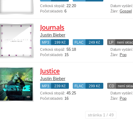
22:20
Celková stopáž:
Datum vydání
6
Gospel
Počet skladeb:
Žánr:
Journals
Justin Bieber
MP3
199 Kč
FLAC
249 Kč
LP
není skl
55:18
Celková stopáž:
Datum vydání
15
Pop
Počet skladeb:
Žánr:
Justice
Justin Bieber
MP3
239 Kč
FLAC
299 Kč
CD
není skl
45:25
Celková stopáž:
Datum vydání
16
Pop
Počet skladeb:
Žánr:
stránka
1 / 49