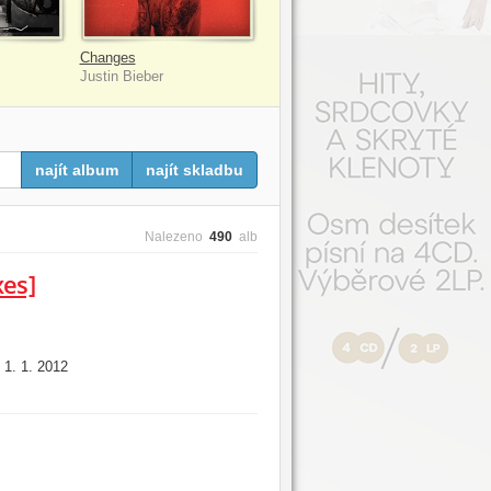
Changes
Justin Bieber
najít album
najít skladbu
Nalezeno
490
alb
es]
1. 1. 2012
: