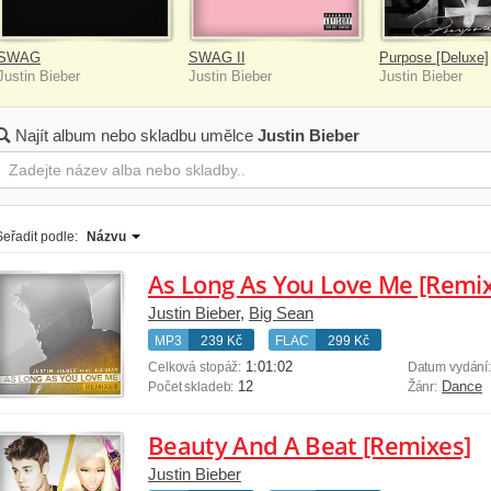
SWAG
SWAG II
Purpose [Deluxe]
Justin Bieber
Justin Bieber
Justin Bieber
Najít album nebo skladbu umělce
Justin Bieber
Seřadit podle:
Názvu
As Long As You Love Me [Remix
Justin Bieber
,
Big Sean
MP3
239 Kč
FLAC
299 Kč
1:01:02
Celková stopáž:
Datum vydání
12
Dance
Počet skladeb:
Žánr:
Beauty And A Beat [Remixes]
Justin Bieber