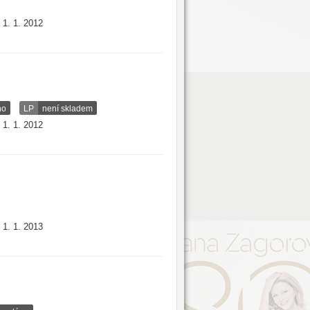
1. 1. 2012
:
no
LP
není skladem
1. 1. 2012
:
1. 1. 2013
: