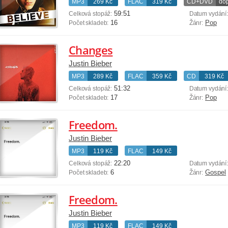
MP3
269 Kč
FLAC
319 Kč
CD+DVD
do
59:51
Celková stopáž:
Datum vydání
16
Pop
Počet skladeb:
Žánr:
Changes
Justin Bieber
MP3
289 Kč
FLAC
359 Kč
CD
319 Kč
51:32
Celková stopáž:
Datum vydání
17
Pop
Počet skladeb:
Žánr:
Freedom.
Justin Bieber
MP3
119 Kč
FLAC
149 Kč
22:20
Celková stopáž:
Datum vydání
6
Gospel
Počet skladeb:
Žánr:
Freedom.
Justin Bieber
MP3
119 Kč
FLAC
149 Kč