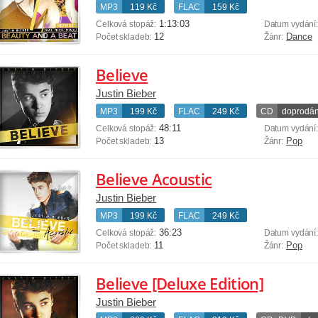
MP3
119 Kč
FLAC
159 Kč
1:13:03
Celková stopáž:
Datum vydání
12
Dance
Počet skladeb:
Žánr:
Believe
Justin Bieber
MP3
199 Kč
FLAC
249 Kč
CD
doprodá
48:11
Celková stopáž:
Datum vydání
13
Pop
Počet skladeb:
Žánr:
Believe Acoustic
Justin Bieber
MP3
199 Kč
FLAC
249 Kč
36:23
Celková stopáž:
Datum vydání
11
Pop
Počet skladeb:
Žánr:
Believe [Deluxe Edition]
Justin Bieber