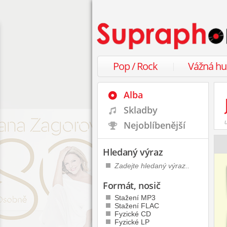
Pop / Rock
Vážná h
Alba
Skladby
Nejoblíbenější
Hledaný výraz
Formát, nosič
Stažení MP3
Stažení FLAC
Fyzické CD
Fyzické LP