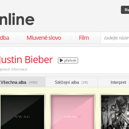
Re
udba
Mluvené slovo
Film
Justin Bieber
přehrát
upravit informace
Všechna alba
Stěžejní alba
Interpret
(490)
(28)