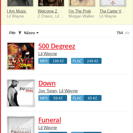
I Am Music
Welcome 2 Collegrove
I’m The Problem
Tha Carter VI [Bonus]
Lil Wayne
2 Chainz, Lil Wayne
Morgan Wallen
Lil Wayne
Filtr
Názvu
754
alb
500 Degreez
Lil Wayne
MP3
199 Kč
FLAC
249 Kč
Down
Jay Sean
,
Lil Wayne
MP3
59 Kč
FLAC
65 Kč
Funeral
Lil Wayne