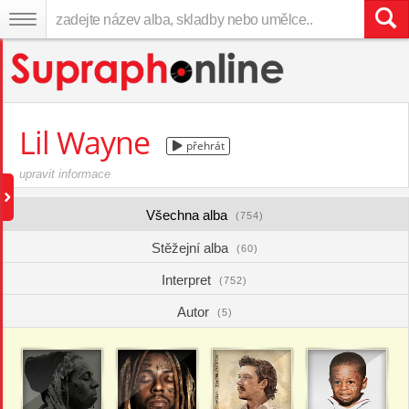
Lil Wayne
přehrát
upravit informace
Všechna alba
(754)
Stěžejní alba
(60)
Interpret
(752)
Autor
(5)