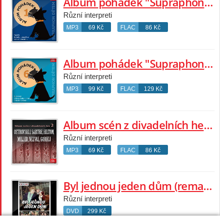
Album pohádek "Supraphon dětem" 1. (Popelka, Stolečku, prostři se, Kocour v botách....)
Různí interpreti
MP3
69 Kč
FLAC
86 Kč
Album pohádek "Supraphon dětem" 6. (Budulínek, O Kolodějském mlýně, O hodné ozvěně, Pověst o černém rytíři)
Různí interpreti
MP3
99 Kč
FLAC
129 Kč
Album scén z divadelních her 2 (Ostrovskij, Sartre, Hilton, Miller, Nezval, Gorkij)
Různí interpreti
MP3
69 Kč
FLAC
86 Kč
Byl jednou jeden dům (remasterovaná verze)
Různí interpreti
DVD
299 Kč