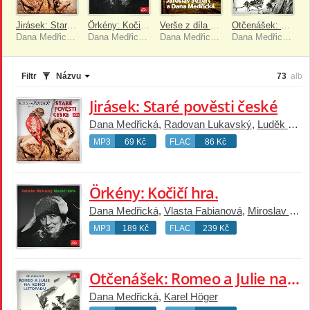
Jirásek: Staré pověsti české
Örkény: Kočičí hra.
Verše z díla Jaroslava Seiferta recituje Jaroslav Seifert a Dana Medřická
Otčenášek: Romeo a Julie na konci listopadu
Dana Medřická, Radovan Lukavský, Luděk Munzar
Dana Medřická, Vlasta Fabianová, Miroslav Doležal
Dana Medřická, Jaroslav Seifert
Dana Medřická, Karel Höger
Filtr
Názvu
73
alb
Jirásek: Staré pověsti české
Dana Medřická
,
Radovan Lukavský
,
Luděk Munzar
MP3
69 Kč
FLAC
86 Kč
Örkény: Kočičí hra.
Dana Medřická
,
Vlasta Fabianová
,
Miroslav Doležal
MP3
189 Kč
FLAC
239 Kč
Otčenášek: Romeo a Julie na konci listopadu
Dana Medřická
,
Karel Höger