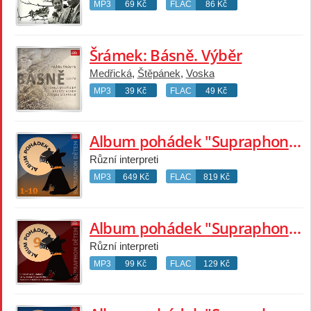
MP3
69 Kč
FLAC
86 Kč
Šrámek: Básně. Výběr
Medřická
,
Štěpánek
,
Voska
MP3
39 Kč
FLAC
49 Kč
Album pohádek "Supraphon dětem" 1-10
Různí interpreti
MP3
649 Kč
FLAC
819 Kč
Album pohádek "Supraphon dětem" 9. (O housátku Loudálkovi, Co vykonala kávová lžička, Princezna z třešňového království...)
Různí interpreti
MP3
99 Kč
FLAC
129 Kč