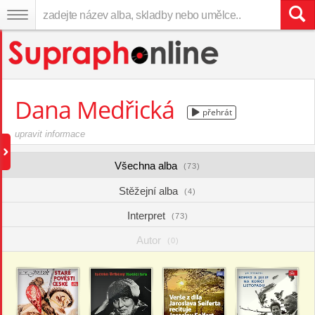
Dana Medřická
přehrát
upravit informace
Všechna alba
(73)
Stěžejní alba
(4)
Interpret
(73)
Autor
(0)