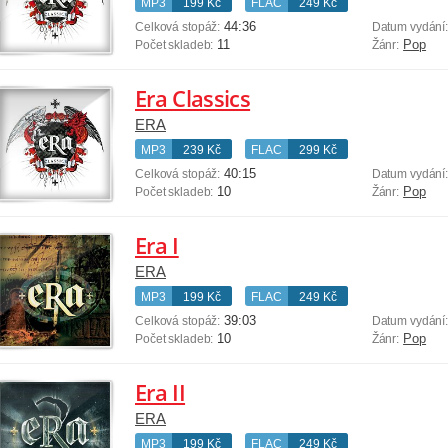
MP3
199 Kč
FLAC
249 Kč
44:36
Celková stopáž:
Datum vydání
11
Pop
Počet skladeb:
Žánr:
Era Classics
ERA
MP3
239 Kč
FLAC
299 Kč
40:15
Celková stopáž:
Datum vydání
10
Pop
Počet skladeb:
Žánr:
Era I
ERA
MP3
199 Kč
FLAC
249 Kč
39:03
Celková stopáž:
Datum vydání
10
Pop
Počet skladeb:
Žánr:
Era II
ERA
MP3
199 Kč
FLAC
249 Kč