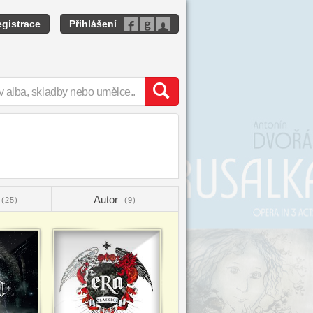
gistrace
Přihlášení
Autor
(25)
(9)