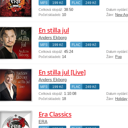
MP3
199 Kč
FLAC
249 Kč
38:50
Celková stopáž:
Datum vydání
10
New Ag
Počet skladeb:
Žánr:
En stilla jul
Anders Ekborg
MP3
199 Kč
FLAC
249 Kč
45:24
Celková stopáž:
Datum vydání
14
Pop
Počet skladeb:
Žánr:
En stilla jul [Live]
Anders Ekborg
MP3
199 Kč
FLAC
249 Kč
1:10:08
Celková stopáž:
Datum vydání
18
Holiday
Počet skladeb:
Žánr:
Era Classics
ERA