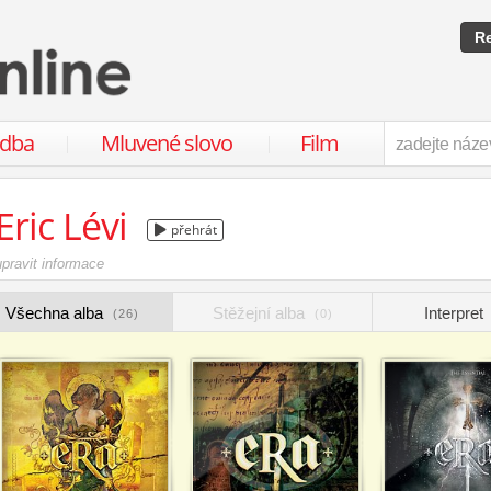
Re
udba
Mluvené slovo
Film
Eric Lévi
přehrát
upravit informace
Všechna alba
Stěžejní alba
Interpret
(26)
(0)