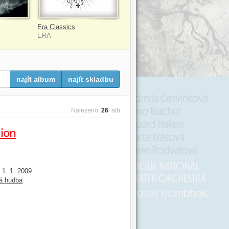
Era Classics
ERA
najít album
najít skladbu
Nalezeno
26
alb
tion
1. 1. 2009
:
á hudba