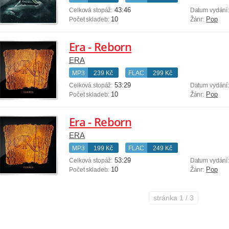
43:46
Celková stopáž:
Datum vydání
10
Pop
Počet skladeb:
Žánr:
Era - Reborn
ERA
MP3
239 Kč
FLAC
299 Kč
53:29
Celková stopáž:
Datum vydání
10
Pop
Počet skladeb:
Žánr:
Era - Reborn
ERA
MP3
199 Kč
FLAC
249 Kč
53:29
Celková stopáž:
Datum vydání
10
Pop
Počet skladeb:
Žánr:
stránka
1 / 3