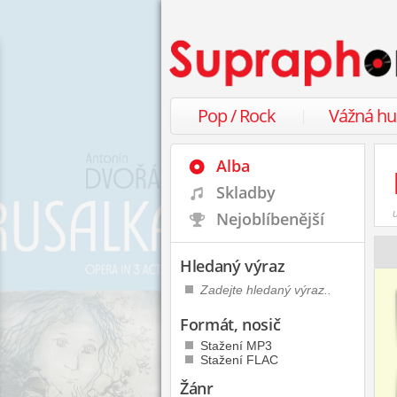
Pop / Rock
Vážná h
Alba
Skladby
Nejoblíbenější
Hledaný výraz
Formát, nosič
Stažení MP3
Stažení FLAC
Žánr