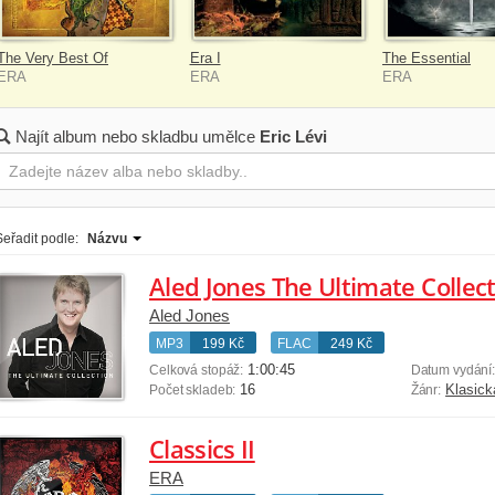
The Very Best Of
Era I
The Essential
ERA
ERA
ERA
Najít album nebo skladbu umělce
Eric Lévi
Seřadit podle:
Názvu
Aled Jones The Ultimate Collec
Aled Jones
MP3
199 Kč
FLAC
249 Kč
1:00:45
Celková stopáž:
Datum vydání
16
Klasick
Počet skladeb:
Žánr:
Classics II
ERA