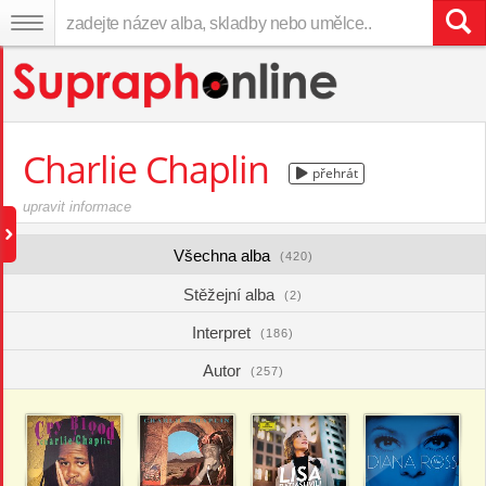
Charlie Chaplin
přehrát
upravit informace
Všechna alba
(420)
Stěžejní alba
(2)
Interpret
(186)
Autor
(257)