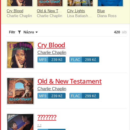
Cry Blood
Old & New Testament
City Lights
Blue
Charlie Chaplin
Charlie Chaplin
Lisa Batiashvili, Rundfunk-Sinfonieorchester Berlin, Nikoloz Rachveli
Diana Ross
Filtr
Názvu
420
alb
Cry Blood
Charlie Chaplin
MP3
239 Kč
FLAC
299 Kč
Old & New Testament
Charlie Chaplin
MP3
239 Kč
FLAC
299 Kč
???????
- -