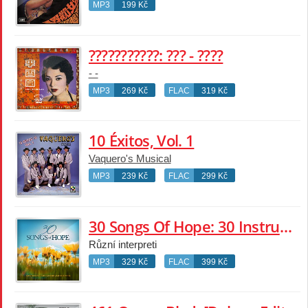
MP3
199 Kč
???????????: ??? - ????
- -
MP3
269 Kč
FLAC
319 Kč
10 Éxitos, Vol. 1
Vaquero's Musical
MP3
239 Kč
FLAC
299 Kč
30 Songs Of Hope: 30 Instrumental Songs Of Hope And Inspiration
Různí interpreti
MP3
329 Kč
FLAC
399 Kč