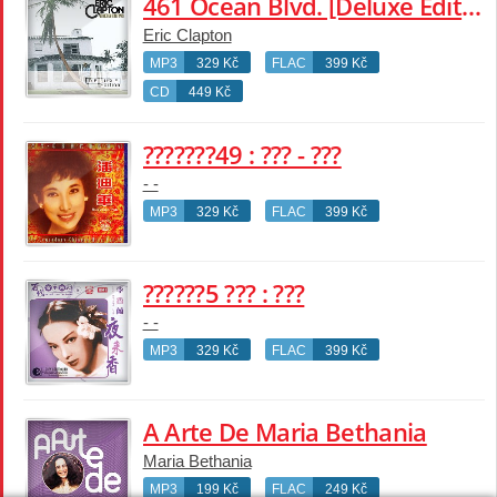
461 Ocean Blvd. [Deluxe Edition]
Eric Clapton
MP3
329 Kč
FLAC
399 Kč
CD
449 Kč
???????49 : ??? - ???
- -
MP3
329 Kč
FLAC
399 Kč
??????5 ??? : ???
- -
MP3
329 Kč
FLAC
399 Kč
A Arte De Maria Bethania
Maria Bethania
MP3
199 Kč
FLAC
249 Kč