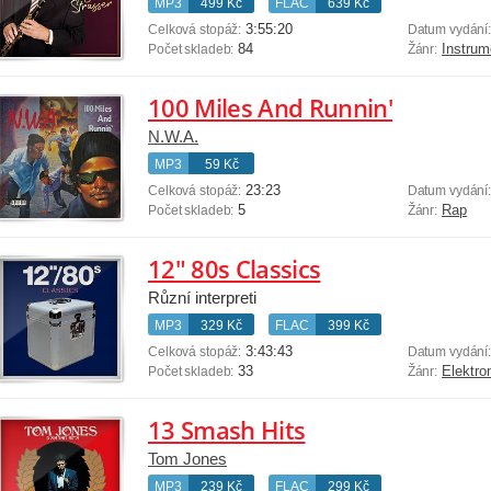
MP3
499 Kč
FLAC
639 Kč
3:55:20
Celková stopáž:
Datum vydání
84
Instrum
Počet skladeb:
Žánr:
100 Miles And Runnin'
N.W.A.
MP3
59 Kč
23:23
Celková stopáž:
Datum vydání
5
Rap
Počet skladeb:
Žánr:
12" 80s Classics
Různí interpreti
MP3
329 Kč
FLAC
399 Kč
3:43:43
Celková stopáž:
Datum vydání
33
Elektro
Počet skladeb:
Žánr:
13 Smash Hits
Tom Jones
MP3
239 Kč
FLAC
299 Kč