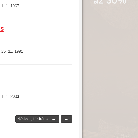
1. 1. 1967
:
's
25. 11. 1991
:
1. 1. 2003
:
→
→
Následující stránka