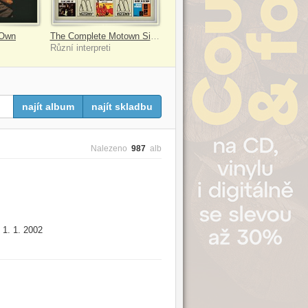
 Own
The Complete Motown Singles, Vol. 6: 1966
Různí interpreti
najít album
najít skladbu
Nalezeno
987
alb
1. 1. 2002
: