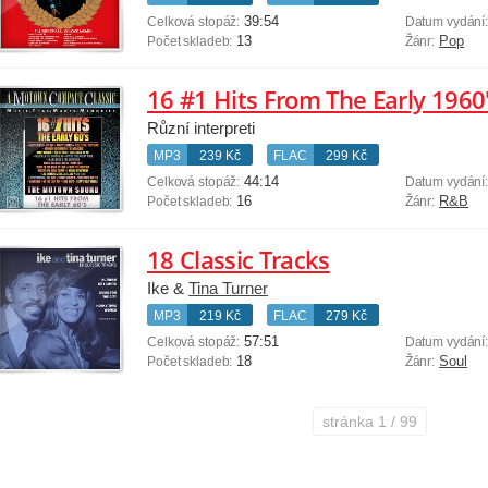
39:54
Celková stopáž:
Datum vydání
13
Pop
Počet skladeb:
Žánr:
16 #1 Hits From The Early 1960
Různí interpreti
MP3
239 Kč
FLAC
299 Kč
44:14
Celková stopáž:
Datum vydání
16
R&B
Počet skladeb:
Žánr:
18 Classic Tracks
Ike &
Tina Turner
MP3
219 Kč
FLAC
279 Kč
57:51
Celková stopáž:
Datum vydání
18
Soul
Počet skladeb:
Žánr:
stránka
1 / 99