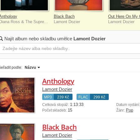
Anthology
Black Bach
Out Here On My
Diana Ross & The Supremes
Lamont Dozier
Lamont Dozier
Najít album nebo skladbu umělce
Lamont Dozier
Seřadit podle:
Názvu
Anthology
Lamont Dozier
MP3
239 Kč
FLAC
299 Kč
1:13:33
Celková stopáž:
Datum vydání
15
Pop
Počet skladeb:
Žánr:
Black Bach
Lamont Dozier