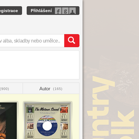
gistrace
Přihlášení
Autor
(900)
(165)