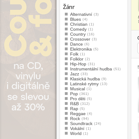
Žánr
Alternativní
(3)
Blues
(4)
Christian
(1)
Comedy
(1)
Country
(16)
Crossover
(3)
Dance
(6)
Elektronika
(5)
Folk
(1)
Folklor
(2)
Hip-Hop
(31)
Instrumentální hudba
(51)
Jazz
(33)
Klasická hudba
(9)
Latinské rytmy
(13)
Musical
(1)
Pop
(361)
Pro děti
(5)
R&B
(312)
Rap
(5)
Reggae
(4)
Rock
(94)
Soundtrack
(24)
Vokální
(1)
World
(1)