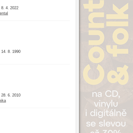
8. 4. 2022
:
ental
14. 8. 1990
:
28. 6. 2010
:
nika