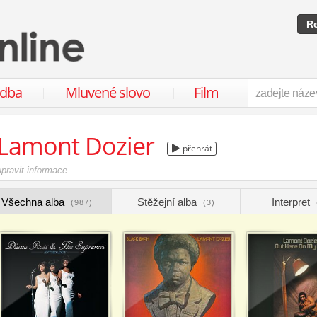
Re
udba
Mluvené slovo
Film
Lamont Dozier
přehrát
upravit informace
Všechna alba
Stěžejní alba
Interpret
(987)
(3)