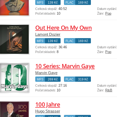
MP3
139 Kč
FLAC
169 Kč
40:52
Celková stopáž:
Datum vydání
10
Pop
Počet skladeb:
Žánr:
Out Here On My Own
Lamont Dozier
MP3
139 Kč
FLAC
169 Kč
36:46
Celková stopáž:
Datum vydání
8
Pop
Počet skladeb:
Žánr:
10 Series: Marvin Gaye
Marvin Gaye
MP3
269 Kč
FLAC
319 Kč
27:16
Celková stopáž:
Datum vydání
10
R&B
Počet skladeb:
Žánr:
100 Jahre
Hugo Strasser