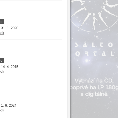
no
31. 1. 2020
:
ock
no
14. 4. 2015
:
ock
1. 6. 2024
:
ock