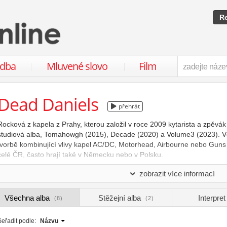
Re
udba
Mluvené slovo
Film
Dead Daniels
přehrát
Rocková z kapela z Prahy, kterou založil v roce 2009 kytarista a zpěvá
studiová alba, Tomahowgh (2015), Decade (2020) a Volume3 (2023). Věn
tvorbě kombinující vlivy kapel AC/DC, Motorhead, Airbourne nebo Guns
celé ČR, často hrají také v Německu nebo v Polsku.
Upravit nebo rozšířit tento profil
zobrazit více informací
Všechna alba
Stěžejní alba
Interpre
(8)
(2)
Seřadit podle:
Názvu