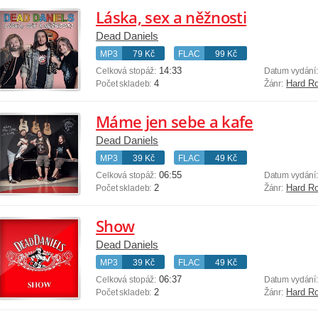
Láska, sex a něžnosti
Dead Daniels
MP3
79 Kč
FLAC
99 Kč
14:33
Celková stopáž:
Datum vydání
4
Hard R
Počet skladeb:
Žánr:
Máme jen sebe a kafe
Dead Daniels
MP3
39 Kč
FLAC
49 Kč
06:55
Celková stopáž:
Datum vydání
2
Hard R
Počet skladeb:
Žánr:
Show
Dead Daniels
MP3
39 Kč
FLAC
49 Kč
06:37
Celková stopáž:
Datum vydání
2
Hard R
Počet skladeb:
Žánr: