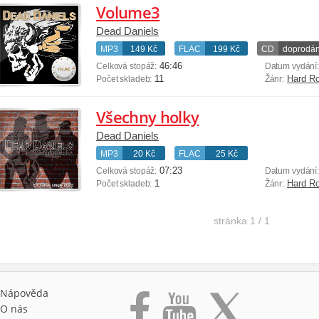
Volume3
Dead Daniels
MP3
149 Kč
FLAC
199 Kč
CD
doprodá
46:46
Celková stopáž:
Datum vydání
11
Hard R
Počet skladeb:
Žánr:
Všechny holky
Dead Daniels
MP3
20 Kč
FLAC
25 Kč
07:23
Celková stopáž:
Datum vydání
1
Hard R
Počet skladeb:
Žánr:
stránka
1 / 1
Nápověda
O nás