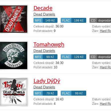
Decade
Dead Daniels
MP3
149 Kč
FLAC
199 Kč
CD
doprodá
36:00
Celková stopáž:
Datum vydání
9
Hard R
Počet skladeb:
Žánr:
Tomahowgh
Dead Daniels
MP3
99 Kč
FLAC
129 Kč
CD
doprodá
34:30
Celková stopáž:
Datum vydání
10
Hard R
Počet skladeb:
Žánr:
Lady DýDý
Dead Daniels
MP3
79 Kč
FLAC
99 Kč
16:43
Celková stopáž:
Datum vydání
4
Hard R
Počet skladeb:
Žánr: