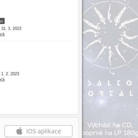
no
31. 3. 2023
:
ock
1. 2. 2023
:
ock
iOS aplikace