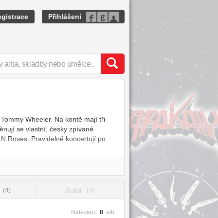
gistrace
Přihlášení
k Tommy Wheeler. Na kontě mají tři
ují se vlastní, česky zpívané
 N Roses. Pravidelně koncertují po
t
Autor
(8)
(0)
Nalezeno
8
alb