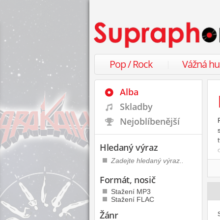
Pop / Rock
Vážná h
Alba
Skladby
Nejoblíbenější
Hledaný výraz
Formát, nosič
Stažení MP3
Stažení FLAC
Žánr