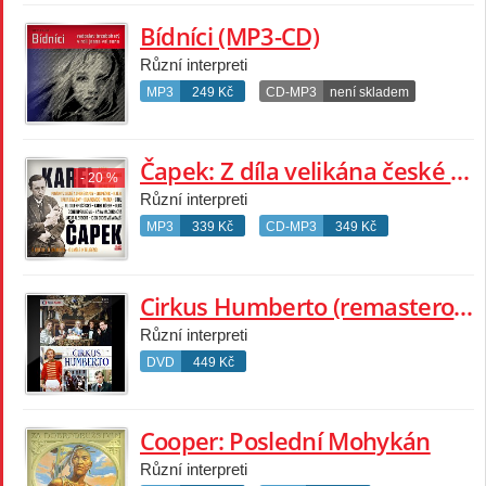
Bídníci (MP3-CD)
Různí interpreti
MP3
249 Kč
CD-MP3
není skladem
Čapek: Z díla velikána české i světové literatury
- 20 %
Různí interpreti
MP3
339 Kč
CD-MP3
349 Kč
Cirkus Humberto (remasterovaná reedice)
Různí interpreti
DVD
449 Kč
Cooper: Poslední Mohykán
Různí interpreti