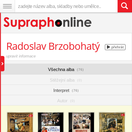
Radoslav Brzobohatý
přehrát
upravit informace
Všechna alba
(76)
Stěžejní alba
(0)
Interpret
(76)
Autor
(0)