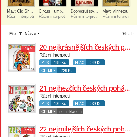
May: Old Shatterhand
Cirkus Humberto (remasterovaná reedice)
Dobrodružství kriminalistiky (remasterovaná verze)
May: Vinnetou
Různí interpreti
Různí interpreti
Různí interpreti
Různí interpreti
Filtr
Názvu
76
alb
20 nejkrásnějších českých pohádek
- 10 %
Různí interpreti
MP3
199 Kč
FLAC
249 Kč
CD-MP3
229 Kč
21 nejhezčích českých pohádek
Různí interpreti
MP3
189 Kč
FLAC
239 Kč
CD-MP3
není skladem
22 nejmilejších českých pohádek
- 17 %
Různí interpreti