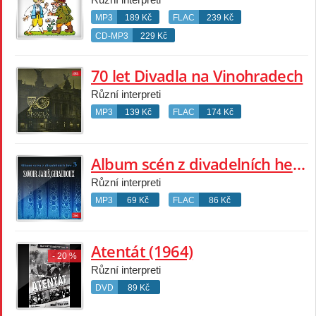
MP3
189 Kč
FLAC
239 Kč
CD-MP3
229 Kč
70 let Divadla na Vinohradech
Různí interpreti
MP3
139 Kč
FLAC
174 Kč
Album scén z divadelních her 3 (Savoir, Jariš, Giraudoux)
Různí interpreti
MP3
69 Kč
FLAC
86 Kč
Atentát (1964)
- 20 %
Různí interpreti
DVD
89 Kč