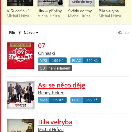
V Rudolfinu [Live]
Hity & příběhy
Světlo do tmy
Bila velryba
Michal Hrůza
Michal Hrůza, Kapela Hrůzy
Michal Hrůza
Michal Hrůza
Filtr
Názvu
41
alb
07
Chinaski
MP3
199 Kč
FLAC
249 Kč
CD
není skladem
Asi se něco děje
Ready Kirken
MP3
239 Kč
FLAC
299 Kč
Bila velryba
Michal Hrůza