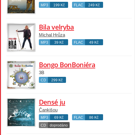
MP3
199 Kč
FLAC
249 Kč
Bila velryba
Michal Hrůza
MP3
39 Kč
FLAC
49 Kč
Bongo BonBoniéra
3B
CD
299 Kč
Densé ju
Čankišou
MP3
69 Kč
FLAC
86 Kč
CD
doprodáno