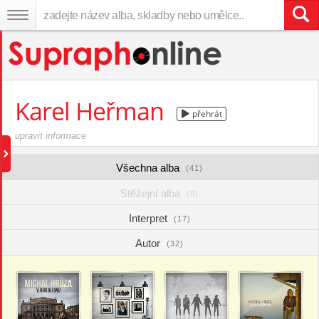
Karel Heřman
přehrát
upravit informace
Všechna alba
(41)
Stěžejní alba
(0)
Interpret
(17)
Autor
(32)