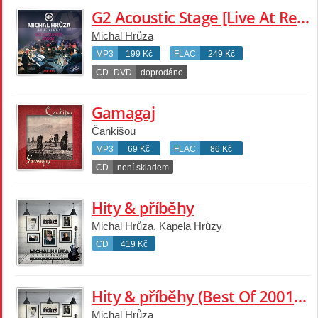
G2 Acoustic Stage [Live At Retro Music Hall / 2013]
Michal Hrůza
MP3
199 Kč
FLAC
249 Kč
CD+DVD
doprodáno
Gamagaj
Čankišou
MP3
69 Kč
FLAC
86 Kč
CD
není skladem
Hity & příběhy
Michal Hrůza
,
Kapela Hrůzy
CD
419 Kč
Hity & příběhy (Best Of 2001-2021)
Michal Hrůza