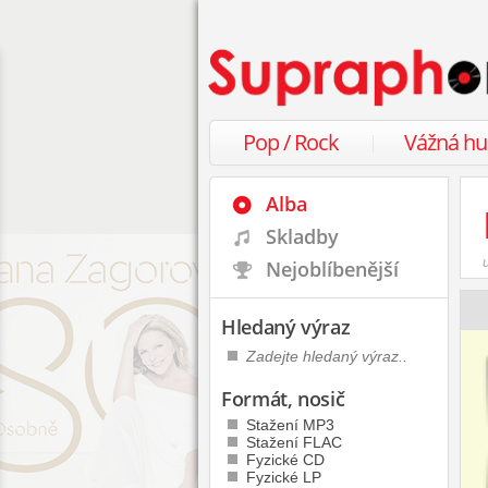
Pop / Rock
Vážná h
Alba
Skladby
Nejoblíbenější
Hledaný výraz
Formát, nosič
Stažení MP3
Stažení FLAC
Fyzické CD
Fyzické LP