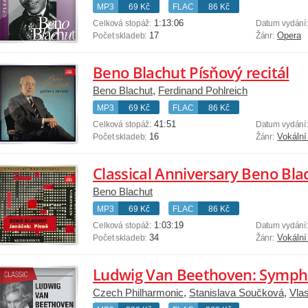
MP3
69 Kč
FLAC
86 Kč
1:13:06
Celková stopáž:
Datum vydání
17
Opera
Počet skladeb:
Žánr:
Beno Blachut Písňový recitál
Beno Blachut
,
Ferdinand Pohlreich
MP3
69 Kč
FLAC
86 Kč
41:51
Celková stopáž:
Datum vydání
16
Vokální
Počet skladeb:
Žánr:
Classical Anniversary Beno Bla
Beno Blachut
MP3
69 Kč
FLAC
86 Kč
1:03:19
Celková stopáž:
Datum vydání
34
Vokální
Počet skladeb:
Žánr:
Czech Philharmonic
,
Stanislava Součková
,
Vlas