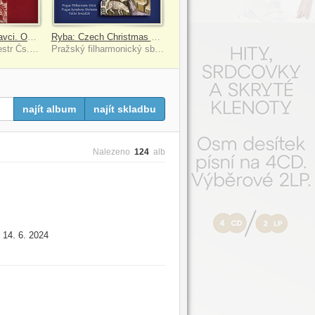
Kovařovic: Psohlavci. Opera
Ryba: Czech Christmas Mass
Symfonický orchestr Čs. rozhlasu v Praze (SOČR)/František Dyk
Pražský filharmonický sbor, Symfonický orchestr hl. m. Prahy FOK, Václav Smetáček
najít album
najít skladbu
Nalezeno
124
alb
14. 6. 2024
: