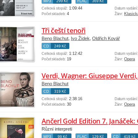
MP3
299 Kč
FLAC
369 Kč
1:09:44
Celková stopáž:
Datum vydání
4
Klasick
Počet skladeb:
Žánr:
Tři čeští tenoři
Beno Blachut
,
Ivo Žídek
,
Oldřich Kovář
CD
249 Kč
1:12:42
Celková stopáž:
Datum vydání
19
Opera
Počet skladeb:
Žánr:
Verdi, Wagner: Giuseppe Verdi
Beno Blachut
CD
319 Kč
2:38:16
Celková stopáž:
Datum vydání
30
Opera
Počet skladeb:
Žánr:
Různí interpreti
MP3
99 Kč
FLAC
129 Kč
CD
419 Kč