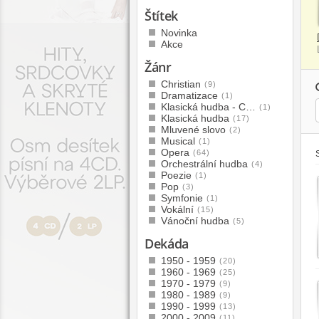
Štítek
Novinka
Akce
Žánr
Christian
(9)
Dramatizace
(1)
Klasická hudba - C…
(1)
Klasická hudba
(17)
Mluvené slovo
(2)
Musical
(1)
Opera
(64)
Orchestrální hudba
(4)
Poezie
(1)
Pop
(3)
Symfonie
(1)
Vokální
(15)
Vánoční hudba
(5)
Dekáda
1950 - 1959
(20)
1960 - 1969
(25)
1970 - 1979
(9)
1980 - 1989
(9)
1990 - 1999
(13)
2000 - 2009
(11)