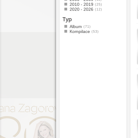
2010 - 2019
(25)
2020 - 2026
(12)
Typ
Album
(71)
Kompilace
(53)