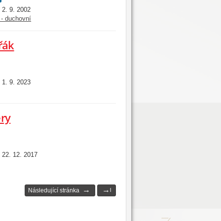
2. 9. 2002
:
 - duchovní
řák
1. 9. 2023
:
ery
22. 12. 2017
:
→
→
Následující stránka