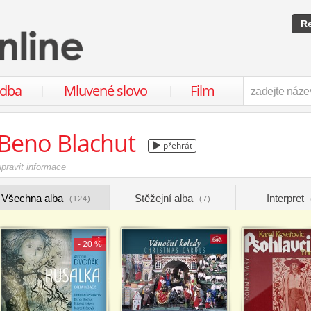
Re
udba
Mluvené slovo
Film
Beno Blachut
přehrát
upravit informace
Všechna alba
Stěžejní alba
Interpret
(124)
(7)
- 20 %