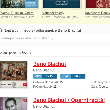
Dvořák: Rusalka. Opera o 3 dějstvích
Vánoční koledy
Ludmila Červinková, Orchestr Národního divadla v Praze, Jaroslav Krombholc
Pražští madrigalisté (Noví pěvci madrigalů a komorní hudby), Miroslav Venhoda
Najít album nebo skladbu umělce
Beno Blachut
Seřadit podle:
Názvu
Beno Blachut
Beno Blachut
MP3
69 Kč
FLAC
86 Kč
41:15
Celková stopáž:
Datum vydání
11
Opera
Počet skladeb:
Žánr:
Beno Blachut / Operní recitál
Beno Blachut