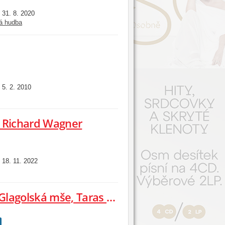
31. 8. 2020
:
á hudba
5. 2. 2010
:
, Richard Wagner
18. 11. 2022
:
Ančerl Gold Edition 7. Janáček: Glagolská mše, Taras Bulba