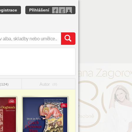
gistrace
Přihlášení
Autor
(124)
(0)