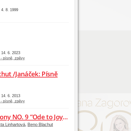
4. 8. 1999
:
14. 6. 2023
:
 - písně, zpěvy
chut /Janáček: Písně
14. 6. 2013
:
 - písně, zpěvy
Ludwig Van Beethoven: Symphony NO. 9 “Ode to Joy” (Live)
ta Linhartová
,
Beno Blachut