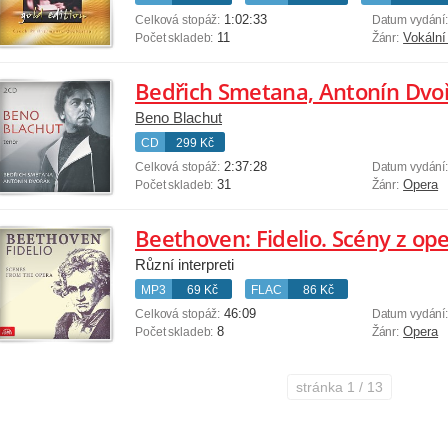
1:02:33
Celková stopáž:
Datum vydání
11
Vokální
Počet skladeb:
Žánr:
Bedřich Smetana, Antonín Dvo
Beno Blachut
CD
299 Kč
2:37:28
Celková stopáž:
Datum vydání
31
Opera
Počet skladeb:
Žánr:
Beethoven: Fidelio. Scény z op
Různí interpreti
MP3
69 Kč
FLAC
86 Kč
46:09
Celková stopáž:
Datum vydání
8
Opera
Počet skladeb:
Žánr:
stránka
1 / 13