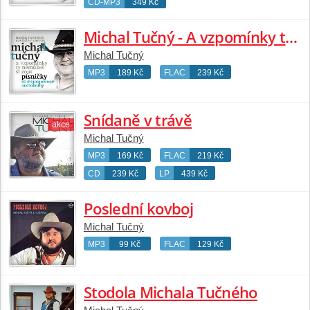
CD-MP3
349 Kč
Michal Tučný - A vzpomínky ty nemůžeš si zout (Písničky ze stejnojmenné audioknihy)
Michal Tučný
MP3
189 Kč
FLAC
239 Kč
Snídaně v trávě
akce
Michal Tučný
MP3
169 Kč
FLAC
219 Kč
CD
239 Kč
LP
439 Kč
Poslední kovboj
Michal Tučný
MP3
99 Kč
FLAC
129 Kč
Stodola Michala Tučného