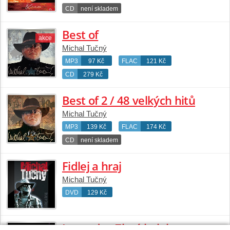
CD
není skladem
Best of
akce
Michal Tučný
MP3
97 Kč
FLAC
121 Kč
CD
279 Kč
Best of 2 / 48 velkých hitů
Michal Tučný
MP3
139 Kč
FLAC
174 Kč
CD
není skladem
Fidlej a hraj
Michal Tučný
DVD
129 Kč
Legenda - Zlatá kolekce