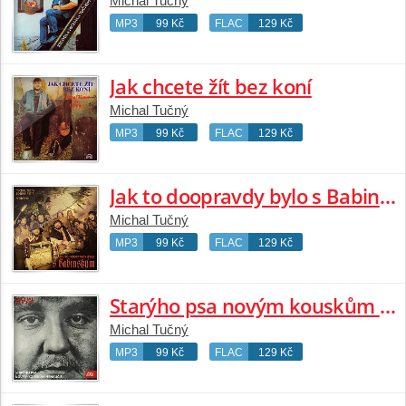
Michal Tučný
MP3
99 Kč
FLAC
129 Kč
Jak chcete žít bez koní
Michal Tučný
MP3
99 Kč
FLAC
129 Kč
Jak to doopravdy bylo s Babinským
Michal Tučný
MP3
99 Kč
FLAC
129 Kč
Starýho psa novým kouskům nenaučíš
Michal Tučný
MP3
99 Kč
FLAC
129 Kč