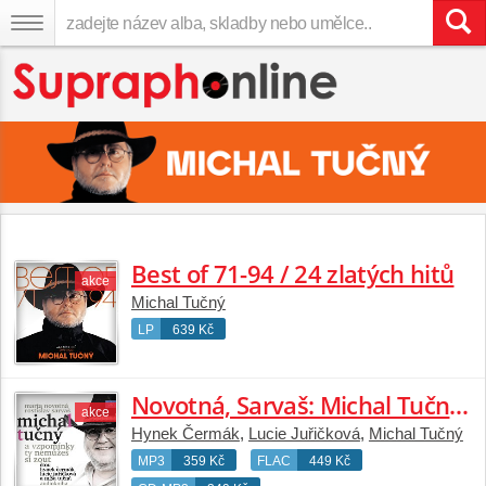
Best of 71-94 / 24 zlatých hitů
akce
Michal Tučný
LP
639 Kč
Novotná, Sarvaš: Michal Tučný - A vzpomínky ty nemůžeš si zout
akce
Hynek Čermák
,
Lucie Juřičková
,
Michal Tučný
MP3
359 Kč
FLAC
449 Kč