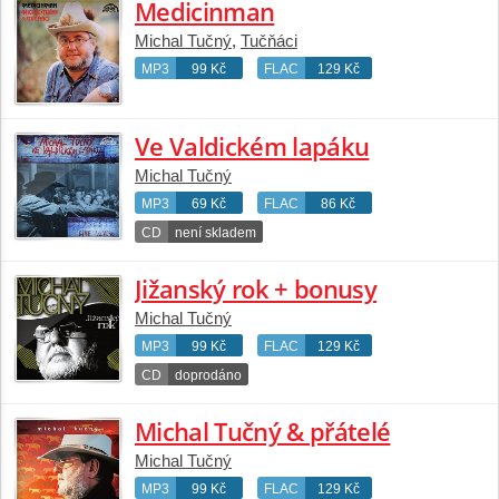
Medicinman
Michal Tučný
,
Tučňáci
MP3
99 Kč
FLAC
129 Kč
Ve Valdickém lapáku
Michal Tučný
MP3
69 Kč
FLAC
86 Kč
CD
není skladem
Jižanský rok + bonusy
Michal Tučný
MP3
99 Kč
FLAC
129 Kč
CD
doprodáno
Michal Tučný & přátelé
Michal Tučný
MP3
99 Kč
FLAC
129 Kč