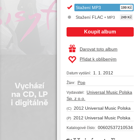
Stažení MP3
199 Kč
Stažení FLAC
+ MP3
249 Kč
Koupit album
Darovat toto album
Přidat k oblíbeným
1. 1. 2012
Datum vydání:
Pop
Žánr:
Universal Music Polska
Vydavatel:
Sp. z o.o.
2012 Universal Music Polska
(C)
2012 Universal Music Polska
(P)
00602537210534
Katalogové číslo: