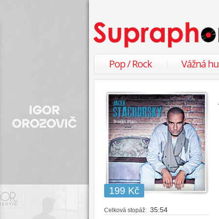
Pop / Rock
Vážná h
199 Kč
35:54
Celková stopáž: