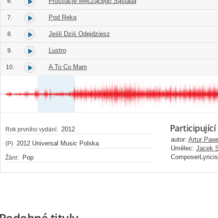
Frustracje Męczącego Sąsiada
6.
Pod Ręką
7.
Jeśli Dziś Odejdziesz
8.
Lustro
9.
A To Co Mam
10.
Participující
2012
Rok prvního vydání:
autor:
Artur Paw
2012 Universal Music Polska
(P)
Umělec:
Jacek 
ComposerLyricis
Pop
Žánr:
Podobné tituly