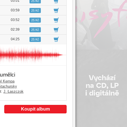
03:01
25 Kč
03:59
25 Kč
03:52
25 Kč
02:39
25 Kč
04:25
25 Kč
 umělci
el Kempa
Stachursky
t:
J. Łaszczok
Koupit album