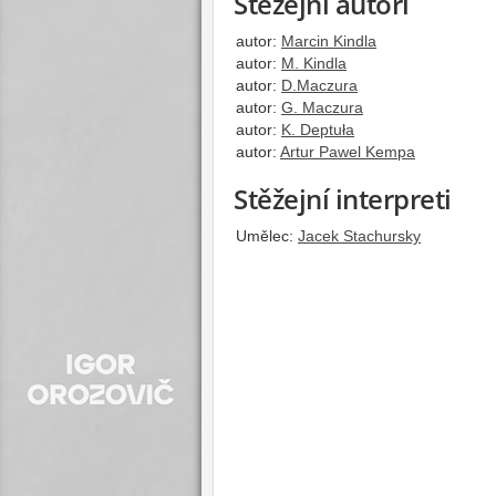
Stěžejní autoři
autor:
Marcin Kindla
autor:
M. Kindla
autor:
D.Maczura
autor:
G. Maczura
autor:
K. Deptuła
autor:
Artur Pawel Kempa
Stěžejní interpreti
Umělec:
Jacek Stachursky