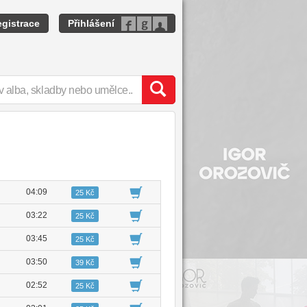
gistrace
Přihlášení
04:09
25 Kč
03:22
25 Kč
03:45
25 Kč
03:50
39 Kč
02:52
25 Kč