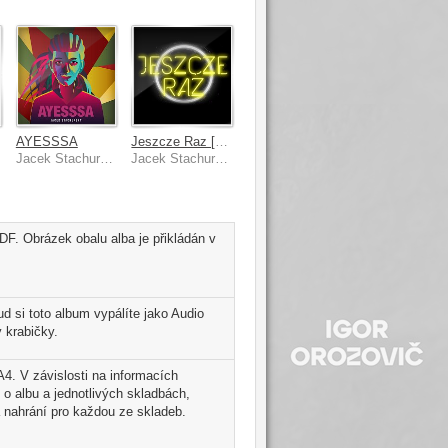
AYESSSA
Jeszcze Raz [Radio Edit]
Jacek Stachursky
Jacek Stachursky
DF. Obrázek obalu alba je přikládán v
 si toto album vypálíte jako Audio
 krabičky.
A4. V závislosti na informacích
 o albu a jednotlivých skladbách,
 nahrání pro každou ze skladeb.