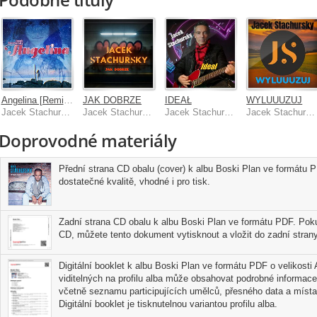
Angelina [Remixes]
JAK DOBRZE
IDEAŁ
WYLUUUZUJ
Jacek Stachursky
Jacek Stachursky
Jacek Stachursky
Jacek Stachursky
Doprovodné materiály
Přední strana CD obalu (cover) k albu Boski Plan ve formátu P
dostatečné kvalitě, vhodné i pro tisk.
Zadní strana CD obalu k albu Boski Plan ve formátu PDF. Pokud
CD, můžete tento dokument vytisknout a vložit do zadní strany
Digitální booklet k albu Boski Plan ve formátu PDF o velikosti 
viditelných na profilu alba může obsahovat podrobné informace
včetně seznamu participujících umělců, přesného data a místa
Digitální booklet je tisknutelnou variantou profilu alba.