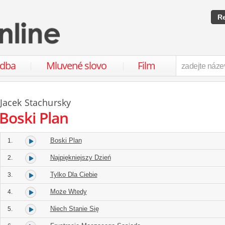
Re
udba
Mluvené slovo
Film
Jacek Stachursky
Boski Plan
Boski Plan
1.
Najpiękniejszy Dzień
2.
Tylko Dla Ciebie
3.
Może Wtedy
4.
Niech Stanie Się
5.