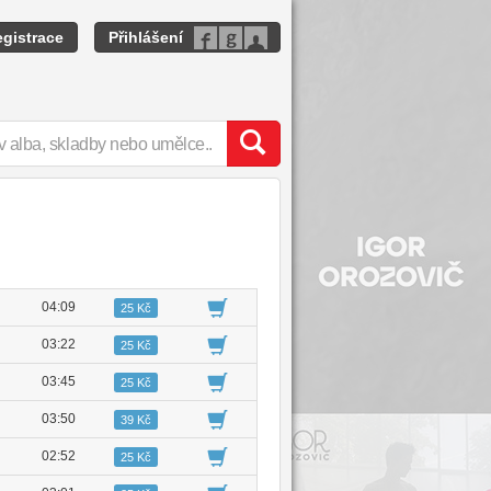
gistrace
Přihlášení
04:09
25 Kč
03:22
25 Kč
03:45
25 Kč
03:50
39 Kč
02:52
25 Kč