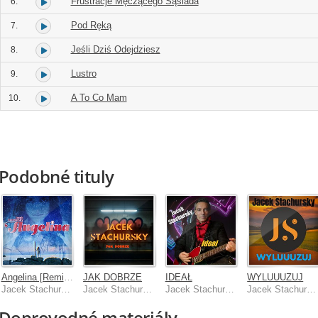
Frustracje Męczącego Sąsiada
6.
Pod Ręką
7.
Jeśli Dziś Odejdziesz
8.
Lustro
9.
A To Co Mam
10.
Podobné tituly
Angelina [Remixes]
JAK DOBRZE
IDEAŁ
WYLUUUZUJ
Jacek Stachursky
Jacek Stachursky
Jacek Stachursky
Jacek Stachursky
Doprovodné materiály