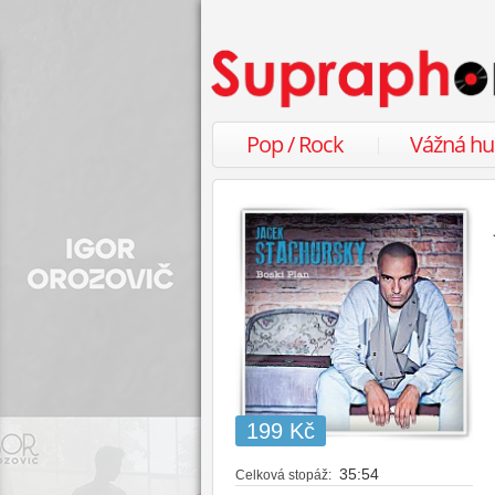
Pop / Rock
Vážná h
199 Kč
35:54
Celková stopáž: