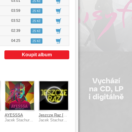
03:01
25 Kč
03:59
25 Kč
03:52
25 Kč
02:39
25 Kč
04:25
25 Kč
Koupit album
AYESSSA
Jeszcze Raz [Radio Edit]
Jacek Stachursky
Jacek Stachursky