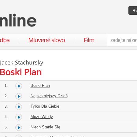
Re
udba
Mluvené slovo
Film
Jacek Stachursky
Boski Plan
Boski Plan
1.
Najpiękniejszy Dzień
2.
Tylko Dla Ciebie
3.
Może Wtedy
4.
Niech Stanie Się
5.