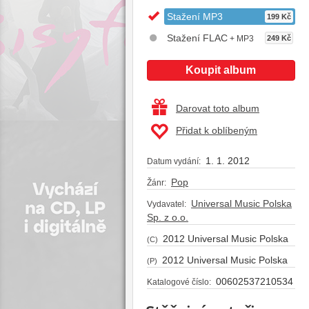
Stažení MP3
199 Kč
Stažení FLAC
+ MP3
249 Kč
Koupit album
Darovat toto album
Přidat k oblíbeným
1. 1. 2012
Datum vydání:
Pop
Žánr:
Universal Music Polska
Vydavatel:
Sp. z o.o.
2012 Universal Music Polska
(C)
2012 Universal Music Polska
(P)
00602537210534
Katalogové číslo: