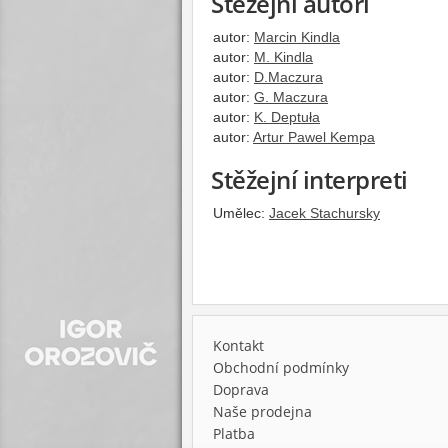
Stěžejní autoři
autor:
Marcin Kindla
autor:
M. Kindla
autor:
D.Maczura
autor:
G. Maczura
autor:
K. Deptuła
autor:
Artur Pawel Kempa
Stěžejní interpreti
Umělec:
Jacek Stachursky
Kontakt
Obchodní podmínky
Doprava
Naše prodejna
Platba