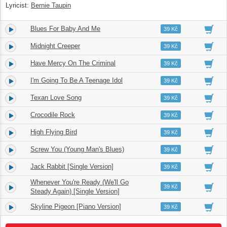
Lyricist:
Bernie Taupin
Blues For Baby And Me
4.
05:37
39 Kč
Midnight Creeper
5.
03:51
39 Kč
Have Mercy On The Criminal
6.
05:53
39 Kč
I'm Going To Be A Teenage Idol
7.
03:52
39 Kč
Texan Love Song
8.
03:30
39 Kč
Crocodile Rock
9.
03:56
39 Kč
High Flying Bird
10.
04:11
39 Kč
Screw You (Young Man's Blues)
11.
04:41
39 Kč
Jack Rabbit [Single Version]
12.
01:48
39 Kč
Whenever You're Ready (We'll Go
13.
02:47
39 Kč
Steady Again) [Single Version]
Skyline Pigeon [Piano Version]
14.
03:53
39 Kč