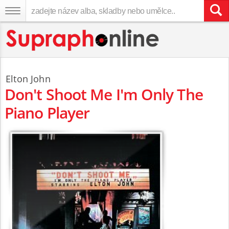
Elton John
Don't Shoot Me I'm Only The
Piano Player