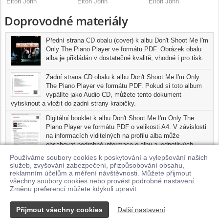
Elton John
Elton John
Elton John
Doprovodné materiály
Přední strana CD obalu (cover) k albu Don't Shoot Me I'm
Only The Piano Player ve formátu PDF. Obrázek obalu
alba je přikládán v dostatečné kvalitě, vhodné i pro tisk.
Zadní strana CD obalu k albu Don't Shoot Me I'm Only
The Piano Player ve formátu PDF. Pokud si toto album
vypálíte jako Audio CD, můžete tento dokument
vytisknout a vložit do zadní strany krabičky.
Digitální booklet k albu Don't Shoot Me I'm Only The
Piano Player ve formátu PDF o velikosti A4. V závislosti
na informacích viditelných na profilu alba může
obsahovat podrobné informace o albu a jednotlivých
skladbách, včetně seznamu participujících umělců,
Používáme soubory cookies k poskytování a vylepšování našich
přesného data a místa nahrání pro každou ze skladeb. Digitální
služeb, zvyšování zabezpečení, přizpůsobování obsahu,
booklet je tisknutelnou variantou profilu alba.
reklamním účelům a měření návštěvnosti. Můžete přijmout
všechny soubory cookies nebo provést podrobné nastavení.
Pro možnost stažení doprovodných materiálů je nutné mít zakoupenu
Změnu preferencí můžete kdykoli upravit.
minimálně jednu skladbu z tohoto alba.
Přijmout všechny cookies
Další nastavení
Kontakt
© 2026 Supraphonline.cz
|