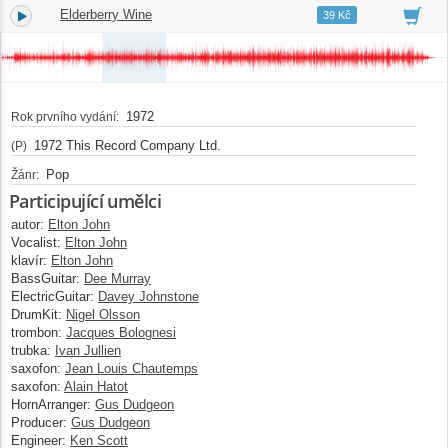
Elderberry Wine
3.
03:30
39 Kč
1972
Rok prvního vydání:
1972 This Record Company Ltd.
(P)
Pop
Žánr:
Participující umělci
autor:
Elton John
Vocalist:
Elton John
klavír:
Elton John
BassGuitar:
Dee Murray
ElectricGuitar:
Davey Johnstone
DrumKit:
Nigel Olsson
trombon:
Jacques Bolognesi
trubka:
Ivan Jullien
saxofon:
Jean Louis Chautemps
saxofon:
Alain Hatot
HornArranger:
Gus Dudgeon
Producer:
Gus Dudgeon
Engineer:
Ken Scott