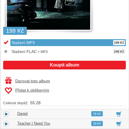
199 Kč
Stažení MP3
199 Kč
Stažení FLAC
+ MP3
249 Kč
Koupit album
Darovat toto album
Přidat k oblíbeným
55:28
Celková stopáž:
Daniel
1.
03:50
39 Kč
Teacher I Need You
2.
04:09
39 Kč