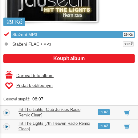
29 Kč
Stažení MP3
29 Kč
Stažení FLAC
+ MP3
39 Kč
Koupit album
Darovat toto album
Přidat k oblíbeným
08:07
Celková stopáž:
Hit The Lights [Club Junkies Radio
1.
03:50
39 Kč
Remix Clean]
Hit The Lights [7th Heaven Radio Remix
2.
04:17
39 Kč
Clean]