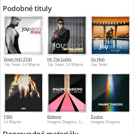
Podobné tituly
Down [Int'l 2Trk]
Hit The Lights
So High
Jay Sean, Lil Wayne
Jay Sean, Lil Wayne
Jay Sean
FWA
Believer
Evolve
Lil Wayne
Imagine Dragons, Lil Wayne
Imagine Dragons
Doprovodné materiály