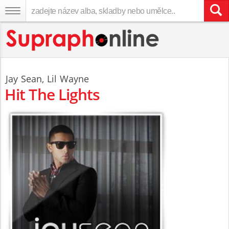
Jay Sean
,
Lil Wayne
Hit The Lights