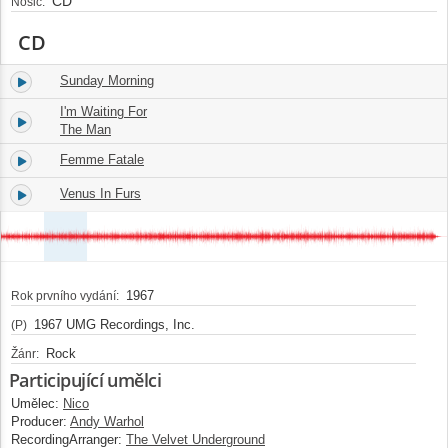
CD
Nosič:
CD
Sunday Morning
1.
02:53
I'm Waiting For
2.
04:37
The Man
Femme Fatale
3.
02:35
Venus In Furs
4.
05:10
1967
Rok prvního vydání:
1967 UMG Recordings, Inc.
(P)
Rock
Žánr:
Participující umělci
Umělec:
Nico
Producer:
Andy Warhol
RecordingArranger:
The Velvet Underground