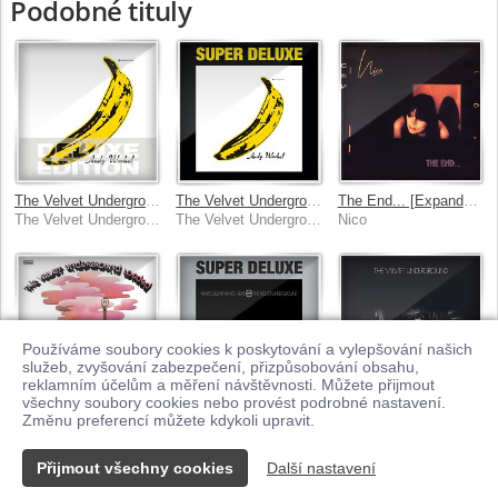
Podobné tituly
The Velvet Underground & Nico 45th Anniversary [Deluxe Edition]
The Velvet Underground & Nico [45th Anniversary / Super Deluxe Edition]
The End... [Expanded Edition]
The Velvet Underground, Nico
The Velvet Underground, Nico
Nico
Používáme soubory cookies k poskytování a vylepšování našich
služeb, zvyšování zabezpečení, přizpůsobování obsahu,
reklamním účelům a měření návštěvnosti. Můžete přijmout
všechny soubory cookies nebo provést podrobné nastavení.
Loaded (Remastered)
White Light / White Heat [Super Deluxe]
The Velvet Underground [45th Anniversary]
Změnu preferencí můžete kdykoli upravit.
The Velvet Underground
The Velvet Underground
The Velvet Underground
Přijmout všechny cookies
Další nastavení
Kontakt
© 2026 Supraphonline.cz
|