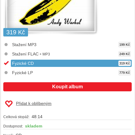
319 Kč
Stažení MP3
199 Kč
Stažení FLAC
+ MP3
249 Kč
Fyzické CD
319 Kč
Fyzické LP
779 Kč
Koupit album
Přidat k oblíbeným
48:14
Celková stopáž:
skladem
Dostupnost: