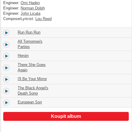
Engineer:
Omi Haden
Engineer:
Norman Dolph
Engineer:
John Licata
ComposerLyricist:
Lou Reed
Run Run Run
5.
04:20
All Tomorrow's
6.
05:55
Parties
Heroin
7.
07:05
There She Goes
8.
02:38
Again
I'll Be Your Mirror
9.
02:11
The Black Angel's
10.
03:10
Death Song
European Son
11.
07:40
Koupit album