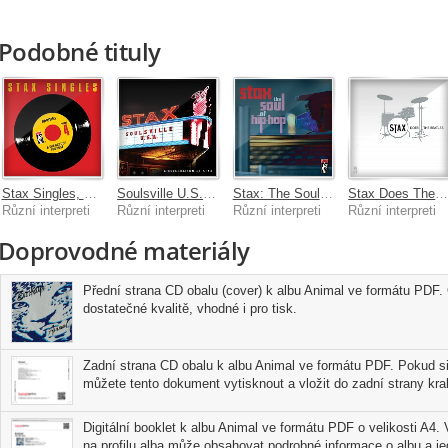
Podobné tituly
Stax Singles, Vol. 4: Rarities & The Best Of The Rest
Soulsville U.S.A.: A Celebration Of Stax
Stax: The Soul Of Hip-Hop
Stax Does The Beatle
Různí interpreti
Různí interpreti
Různí interpreti
Různí interpreti
Doprovodné materiály
Přední strana CD obalu (cover) k albu Animal ve formátu PDF. 
dostatečné kvalitě, vhodné i pro tisk.
Zadní strana CD obalu k albu Animal ve formátu PDF. Pokud si
můžete tento dokument vytisknout a vložit do zadní strany kra
Digitální booklet k albu Animal ve formátu PDF o velikosti A4. 
na profilu alba může obsahovat podrobné informace o albu a j