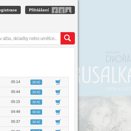
gistrace
Přihlášení
05:14
39 Kč
05:44
39 Kč
05:15
39 Kč
04:49
39 Kč
05:37
39 Kč