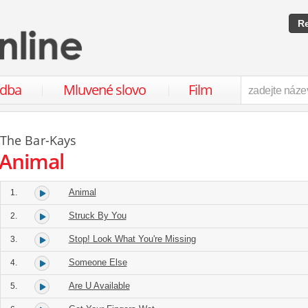
Re
udba
Mluvené slovo
Film
The Bar-Kays
Animal
Animal
1.
Struck By You
2.
Stop! Look What You're Missing
3.
Someone Else
4.
Are U Available
5.