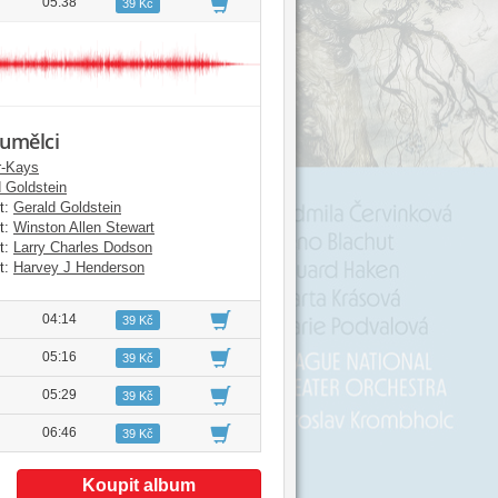
05:38
39 Kč
 umělci
r-Kays
 Goldstein
t:
Gerald Goldstein
t:
Winston Allen Stewart
t:
Larry Charles Dodson
t:
Harvey J Henderson
04:14
39 Kč
05:16
39 Kč
05:29
39 Kč
06:46
39 Kč
Koupit album