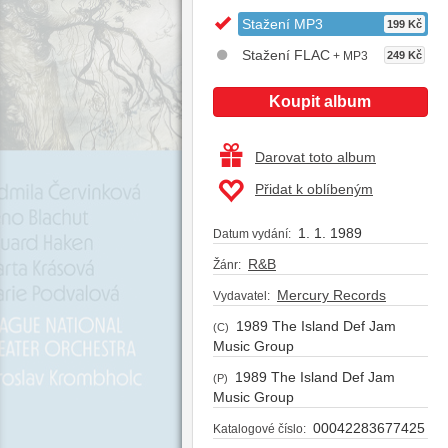
Stažení MP3
199 Kč
Stažení FLAC
+ MP3
249 Kč
Koupit album
Darovat toto album
Přidat k oblíbeným
1. 1. 1989
Datum vydání:
R&B
Žánr:
Mercury Records
Vydavatel:
1989 The Island Def Jam
(C)
Music Group
1989 The Island Def Jam
(P)
Music Group
00042283677425
Katalogové číslo: