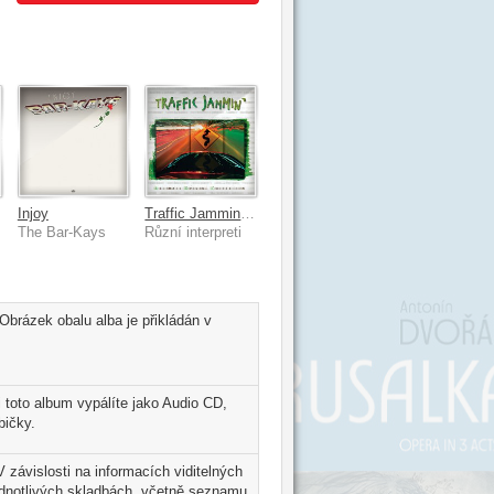
s
Injoy
Traffic Jammin' - Ulitmate Driving Collection
The Bar-Kays
Různí interpreti
Obrázek obalu alba je přikládán v
 toto album vypálíte jako Audio CD,
bičky.
V závislosti na informacích viditelných
ednotlivých skladbách, včetně seznamu