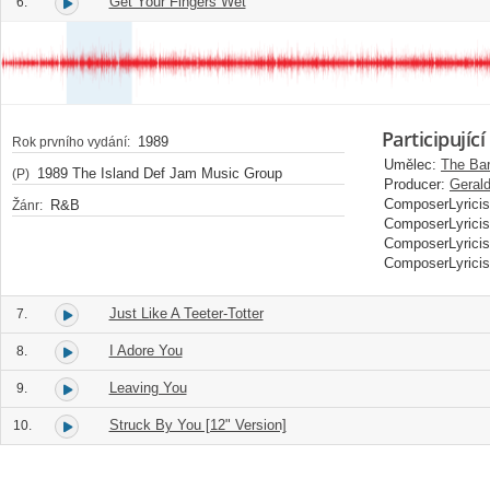
Get Your Fingers Wet
6.
Participující
1989
Rok prvního vydání:
Umělec:
The Ba
1989 The Island Def Jam Music Group
(P)
Producer:
Gerald
ComposerLyricis
R&B
Žánr:
ComposerLyricis
ComposerLyricis
ComposerLyricis
Just Like A Teeter-Totter
7.
I Adore You
8.
Leaving You
9.
Struck By You [12" Version]
10.