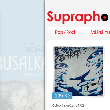
Pop / Rock
Vážná h
199 Kč
54:02
Celková stopáž: