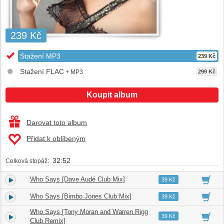
239 Kč
Stažení MP3
239 Kč
Stažení FLAC
+ MP3
299 Kč
Koupit album
Darovat toto album
Přidat k oblíbeným
32:52
Celková stopáž:
Who Says [Dave Audé Club Mix]
1.
07:06
39 Kč
Who Says [Bimbo Jones Club Mix]
2.
05:47
39 Kč
Who Says [Tony Moran and Warren Rigg
3.
07:26
39 Kč
Club Remix]