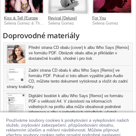
Kiss & Tell [European Version]
Revival [Deluxe]
For You
Selena Gomez & The Scene
Selena Gomez
Selena Gomez
Doprovodné materiály
Přední strana CD obalu (cover) k albu Who Says [Remix]
ve formátu PDF. Obrázek obalu alba je přikládán v
dostatečné kvalitě, vhodné i pro tisk.
Zadní strana CD obalu k albu Who Says [Remix] ve
formátu PDF. Pokud si toto album vypálíte jako Audio
CD, můžete tento dokument vytisknout a vložit do zadní
strany krabičky.
Digitální booklet k albu Who Says [Remix] ve formátu
PDF o velikosti A4. V závislosti na informacích
viditelných na profilu alba může obsahovat podrobné
informace o albu a jednotlivých skladbách, včetně
seznamu participujících umělců, přesného data a místa
Používáme soubory cookies k poskytování a vylepšování našich
nahrání pro každou ze skladeb. Digitální booklet je tisknutelnou
služeb, zvyšování zabezpečení, přizpůsobování obsahu,
variantou profilu alba.
reklamním účelům a měření návštěvnosti. Můžete přijmout
všechny soubory cookies nebo provést podrobné nastavení.