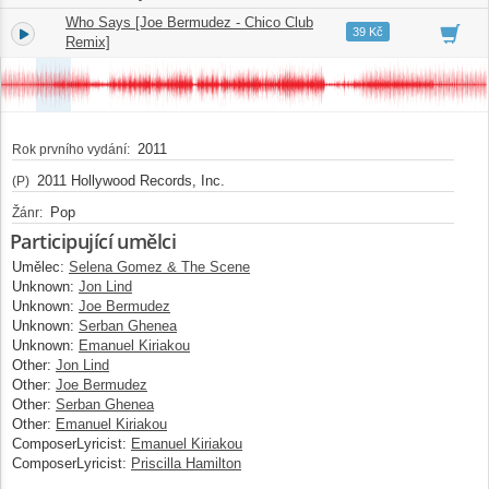
Who Says [Joe Bermudez - Chico Club
4.
06:52
39 Kč
Remix]
2011
Rok prvního vydání:
2011 Hollywood Records, Inc.
(P)
Pop
Žánr:
Participující umělci
Umělec:
Selena Gomez & The Scene
Unknown:
Jon Lind
Unknown:
Joe Bermudez
Unknown:
Serban Ghenea
Unknown:
Emanuel Kiriakou
Other:
Jon Lind
Other:
Joe Bermudez
Other:
Serban Ghenea
Other:
Emanuel Kiriakou
ComposerLyricist:
Emanuel Kiriakou
ComposerLyricist:
Priscilla Hamilton