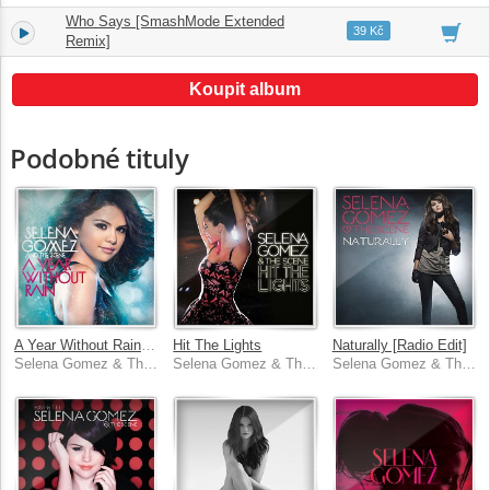
Who Says [SmashMode Extended
5.
05:41
39 Kč
Remix]
Koupit album
Podobné tituly
A Year Without Rain [International Standard Version]
Hit The Lights
Naturally [Radio Edit]
Selena Gomez & The Scene
Selena Gomez & The Scene
Selena Gomez & The Scene