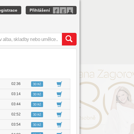
gistrace
Přihlášení
02:36
30 Kč
03:14
30 Kč
03:44
30 Kč
02:52
30 Kč
03:54
30 Kč