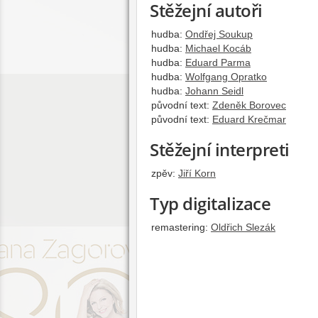
Stěžejní autoři
hudba:
Ondřej Soukup
hudba:
Michael Kocáb
hudba:
Eduard Parma
hudba:
Wolfgang Opratko
hudba:
Johann Seidl
původní text:
Zdeněk Borovec
původní text:
Eduard Krečmar
Stěžejní interpreti
zpěv:
Jiří Korn
Typ digitalizace
remastering:
Oldřich Slezák