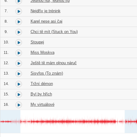
Jednou hůř, jednou líp
6.
Nejdřív je trénink
7.
Karel nese asi čaj
8.
Chci tě mít (Stuck on You)
9.
Stoupej
10.
Miss Moskva
11.
Ještě tě mám plnou náruč
12.
Sisyfos (To znám)
13.
Tržní démon
14.
Byl by hřích
15.
My virtuálové
16.