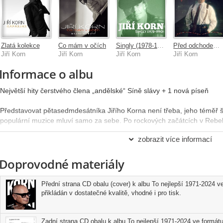
Zlatá kolekce
Co mám v očích
Singly (1978-1990)
Před odchodem vypni proud
Jiří Korn
Jiří Korn
Jiří Korn
Jiří Korn
Informace o albu
Největší hity čerstvého člena „andělské“ Síně slávy + 1 nová píseň
Představovat pětasedmdesátníka Jiřího Korna není třeba, jeho téměř š
populární muzice mluví samo za sebe. Po rockových začátcích v Rebe
se stal představitelem prvotřídního popu, což chronologicky dokumentu
zobrazit více informací
tu mnohé: od účinně šlapajících good-timových popěvků typu Yvetta n
refrénové písně jako Žal se odkládá či stepovací speciál Hotel Ritz až
Doprovodné materiály
dance modernou osmdesátých a devadesátých let v podobě Karel nese 
Vysoká profesionalita, pečlivé sledování a využívání trendů, fascinujíc
připravenost pro muzikálové role. Kornův nezaměnitelný hlas a projev 
Přední strana CD obalu (cover) k albu To nejlepší 1971-2024 v
domácí nabídce, na této kompilaci potvrzené i skladbou Té, co snídá z
přikládán v dostatečné kvalitě, vhodné i pro tisk.
svý. Ta byla natočena souběžně s italskou verzí Io E Te a její česká p
Březnové pozvání do Síně slávy České hudební akademie je spravedl
univerzála, zpěváka, tanečníka a moderátora Jiřího Korna.
Zadní strana CD obalu k albu To nejlepší 1971-2024 ve formátu