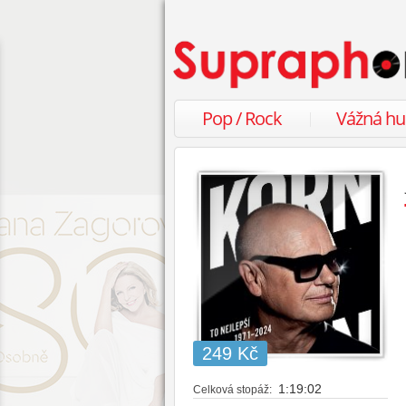
Pop / Rock
Vážná h
249 Kč
1:19:02
Celková stopáž: