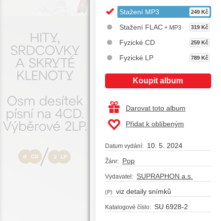
Stažení MP3
249 Kč
Stažení FLAC
+ MP3
319 Kč
Fyzické CD
259 Kč
Fyzické LP
789 Kč
Koupit album
Darovat toto album
Přidat k oblíbeným
10. 5. 2024
Datum vydání:
Pop
Žánr:
SUPRAPHON a.s.
Vydavatel:
viz detaily snímků
(P)
SU 6928-2
Katalogové číslo: