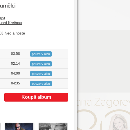
 umělci
oya
uard Krečmar
DJ Neo a hosté
03:58
pouze v albu
02:14
pouze v albu
04:00
pouze v albu
04:35
pouze v albu
Koupit album