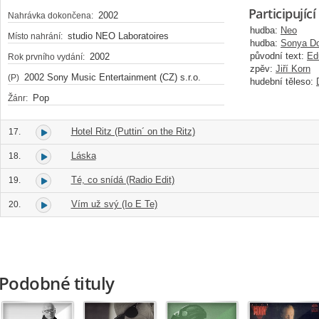
Participující
2002
Nahrávka dokončena:
hudba:
Neo
studio NEO Laboratoires
Místo nahrání:
hudba:
Sonya D
původní text:
Ed
2002
Rok prvního vydání:
zpěv:
Jiří Korn
2002 Sony Music Entertainment (CZ) s.r.o.
(P)
hudební těleso:
Pop
Žánr:
Hotel Ritz (Puttin´ on the Ritz)
17.
Láska
18.
Té, co snídá (Radio Edit)
19.
Vím už svý (Io E Te)
20.
Podobné tituly