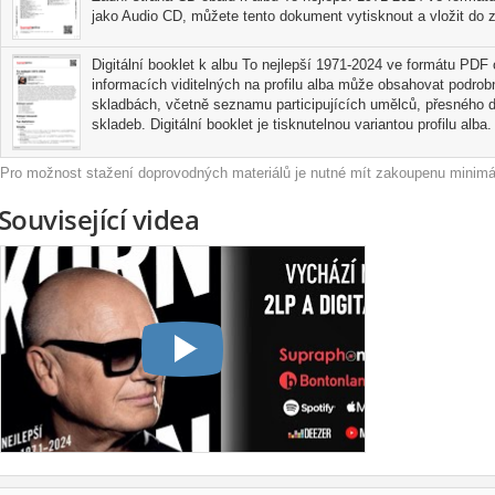
jako Audio CD, můžete tento dokument vytisknout a vložit do z
Digitální booklet k albu To nejlepší 1971-2024 ve formátu PDF o
informacích viditelných na profilu alba může obsahovat podrobn
skladbách, včetně seznamu participujících umělců, přesného d
skladeb. Digitální booklet je tisknutelnou variantou profilu alba.
Pro možnost stažení doprovodných materiálů je nutné mít zakoupenu minimál
Související videa