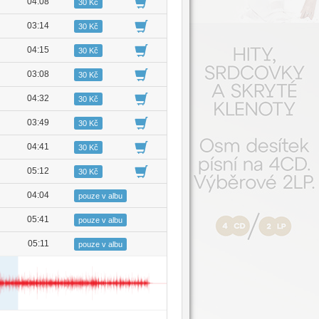
04:08
30 Kč
03:14
30 Kč
04:15
30 Kč
03:08
30 Kč
04:32
30 Kč
03:49
30 Kč
04:41
30 Kč
05:12
30 Kč
04:04
pouze v albu
05:41
pouze v albu
05:11
pouze v albu