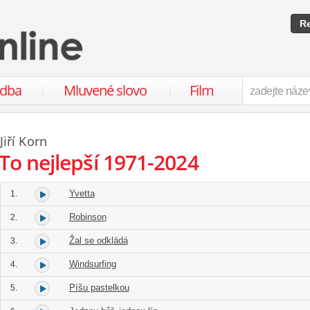
Re
udba
Mluvené slovo
Film
Jiří Korn
To nejlepší 1971-2024
Yvetta
1.
Robinson
2.
Žal se odkládá
3.
Windsurfing
4.
Píšu pastelkou
5.