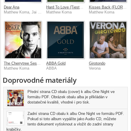
Dear Ana
Hard To Love (Tiesto's Big Room Remix)
Kisses Back (FLORALS Remix)
Matthew Koma, Jai Wolf
Matthew Koma
Matthew Koma
The Cherrytree Sessions
ABBA Gold
Girotondo
Matthew Koma
ABBA
Verona
Doprovodné materiály
Přední strana CD obalu (cover) k albu One Night ve
formátu PDF. Obrázek obalu alba je přikládán v
dostatečné kvalitě, vhodné i pro tisk.
Zadní strana CD obalu k albu One Night ve formátu PDF.
Pokud si toto album vypálíte jako Audio CD, můžete
tento dokument vytisknout a vložit do zadní strany
krabičky.