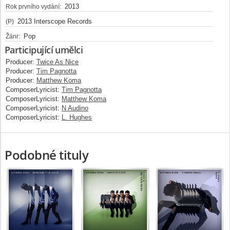
2013
Rok prvního vydání:
2013 Interscope Records
(P)
Pop
Žánr:
Participující umělci
Producer:
Twice As Nice
Producer:
Tim Pagnotta
Producer:
Matthew Koma
ComposerLyricist:
Tim Pagnotta
ComposerLyricist:
Matthew Koma
ComposerLyricist:
N Audino
ComposerLyricist:
L. Hughes
Podobné tituly