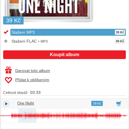
39 Kč
Stažení MP3
39 Kč
Stažení FLAC
+ MP3
49 Kč
Koupit album
Darovat toto album
Přidat k oblíbeným
03:33
Celková stopáž:
One Night
1.
03:33
39 Kč