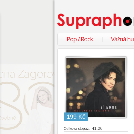
Pop / Rock
Vážná h
199 Kč
41:26
Celková stopáž: