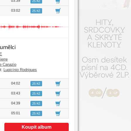
03:39
25 Kč
03:02
25 Kč
 umělci
E
ierre
e Canazio
t:
Lupicínio Rodrigues
04:02
25 Kč
03:43
25 Kč
04:39
25 Kč
05:01
25 Kč
Koupit album