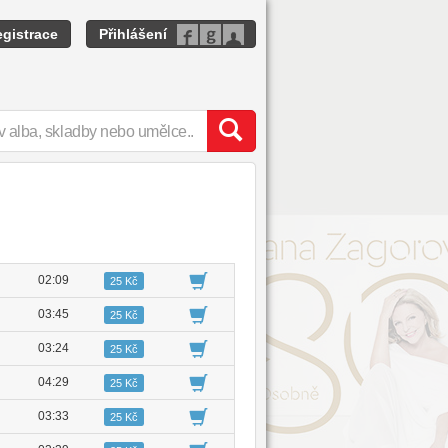
gistrace
Přihlášení
02:09
25 Kč
03:45
25 Kč
03:24
25 Kč
04:29
25 Kč
03:33
25 Kč