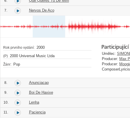
Que Queres Tu De Mim
6.
Nervos De Aco
7.
Participující
2000
Rok prvního vydání:
Umělec:
SIMON
2000 Universal Music Ltda
(P)
Producer:
Max P
Producer:
Moogi
Pop
Žánr:
ComposerLyricis
Anunciacao
8.
Boi De Haxixe
9.
Lenha
10.
Paciencia
11.