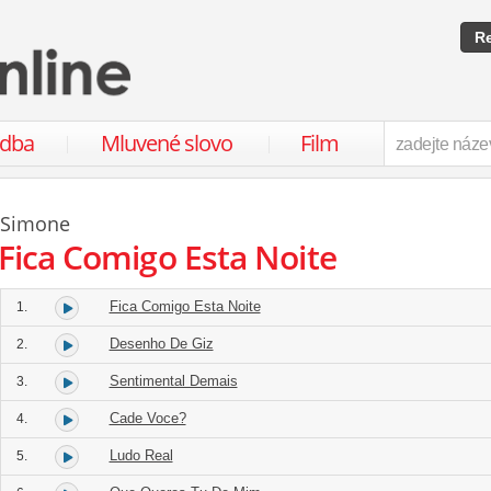
Re
udba
Mluvené slovo
Film
Simone
Fica Comigo Esta Noite
Fica Comigo Esta Noite
1.
Desenho De Giz
2.
Sentimental Demais
3.
Cade Voce?
4.
Ludo Real
5.