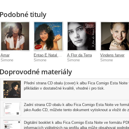
Podobné tituly
Amar
Entao É Natal [Mixagem 2021]
Á Flor da Terra
Vindens farver
Simone
Simone
Simone
Simone
Doprovodné materiály
Přední strana CD obalu (cover) k albu Fica Comigo Esta Noite
přikládán v dostatečné kvalitě, vhodné i pro tisk.
Zadní strana CD obalu k albu Fica Comigo Esta Noite ve formá
jako Audio CD, můžete tento dokument vytisknout a vložit do z
Digitální booklet k albu Fica Comigo Esta Noite ve formátu PDF
informacích viditelných na profilu alba může obsahovat podrobn