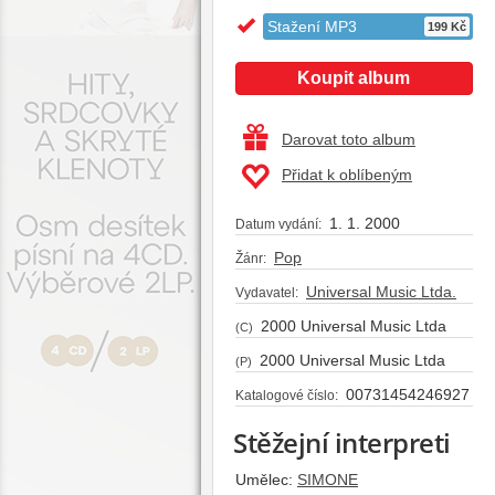
Stažení MP3
199 Kč
Koupit album
Darovat toto album
Přidat k oblíbeným
1. 1. 2000
Datum vydání:
Pop
Žánr:
Universal Music Ltda.
Vydavatel:
2000 Universal Music Ltda
(C)
2000 Universal Music Ltda
(P)
00731454246927
Katalogové číslo:
Stěžejní interpreti
Umělec:
SIMONE