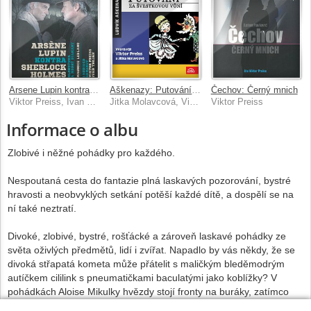
Arsene Lupin kontra Sherlock Holmes
Aškenazy: Putování za švestkovou vůní
Čechov: Černý mnich
Viktor Preiss, Ivan Trojan
Jitka Molavcová, Viktor Preiss
Viktor Preiss
Informace o albu
Zlobivé i něžné pohádky pro každého.
Nespoutaná cesta do fantazie plná laskavých pozorování, bystré
hravosti a neobvyklých setkání potěší každé dítě, a dospělí se na
ní také neztratí.
Divoké, zlobivé, bystré, rošťácké a zároveň laskavé pohádky ze
světa oživlých předmětů, lidí i zvířat. Napadlo by vás někdy, že se
divoká střapatá kometa může přátelit s maličkým bleděmodrým
autíčkem cililink s pneumatičkami baculatými jako koblížky? V
pohádkách Aloise Mikulky hvězdy stojí fronty na buráky, zatímco
komety mají rády spíše turistický salám. Lidé mluví s velrybami na