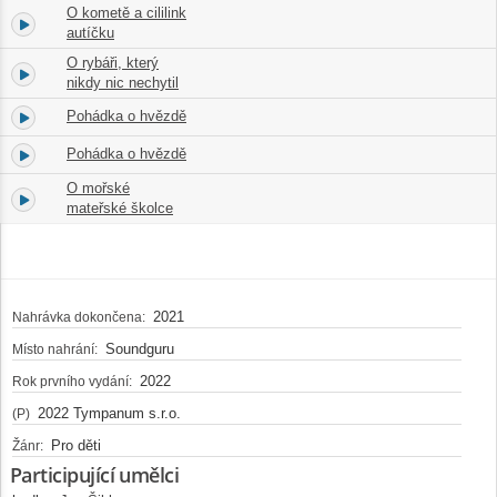
O kometě a cililink
1.
13:29
autíčku
O rybáři, který
2.
08:09
nikdy nic nechytil
Pohádka o hvězdě
3.
06:22
Pohádka o hvězdě
4.
06:22
O mořské
5.
05:59
mateřské školce
2021
Nahrávka dokončena:
Soundguru
Místo nahrání:
2022
Rok prvního vydání:
2022 Tympanum s.r.o.
(P)
Pro děti
Žánr:
Participující umělci