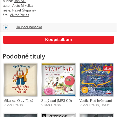
hudba:
Jan Šikl
autor:
Alois Mikulka
režie:
Pavel Štěpánek
čte:
Viktor Preiss
Houpací pohádka
6.
09:19
Koupit album
Podobné tituly
akce
Mikulka: O zvířátkách a divných věcech
Starý sad (MP3-CD)
Vacík: Pod hvězdami
Viktor Preiss
Viktor Preiss
Viktor Preiss, Josef Somr