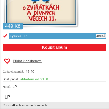
449 Kč
Fyzické LP
449 Kč
Koupit album
Přidat k oblíbeným
49:40
Celková stopáž:
skladem od 21. 8.
Dostupnost:
LP
Nosič:
LP
O zvířátkách a divných věcech