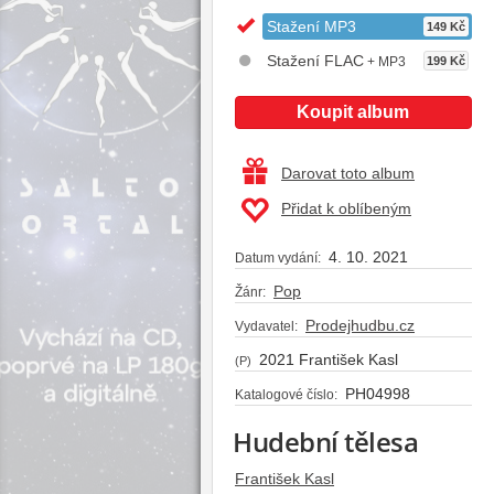
Stažení MP3
149 Kč
Stažení FLAC
+ MP3
199 Kč
Koupit album
Darovat toto album
Přidat k oblíbeným
4. 10. 2021
Datum vydání:
Pop
Žánr:
Prodejhudbu.cz
Vydavatel:
2021 František Kasl
(P)
PH04998
Katalogové číslo:
Hudební tělesa
František Kasl