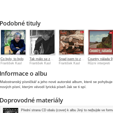
Podobné tituly
Co bylo, to bylo
Tak málo se známe
Snad jsem to zavinil
Country nálada 9
František Kasl
František Kasl
František Kasl
Různí interpreti
Informace o albu
Malostranský písničkář a jeho nové autorské album, které se pohybuje a
nových písní, kterým vévodí lyrická píseň Jak se ti spí.
Doprovodné materiály
Přední strana CD obalu (cover) k albu Jiný to ne(bu)de ve for