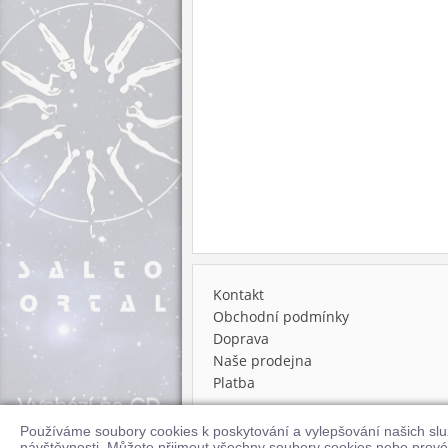
Kontakt
Obchodní podmínky
Doprava
Naše prodejna
Platba
Používáme soubory cookies k poskytování a vylepšování našich sl
© 2026 Supraphonline.cz
návštěvnosti. Můžete přijmout všechny soubory cookies nebo prové