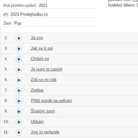
hudební těleso:
2021
Rok prvního vydání:
2021 Prodejhudbu.cz
(P)
Pop
Žánr:
Já vím
2.
Jak se ti spí
3.
Chýbíš mi
4.
Já jsem to zavinil
5.
Zdá se mi zdá
6.
Změna
7.
Příliš pozdě na setkání
8.
Šťastný jsem
9.
Utíkám
10.
Jiný to ne(bu)de
11.