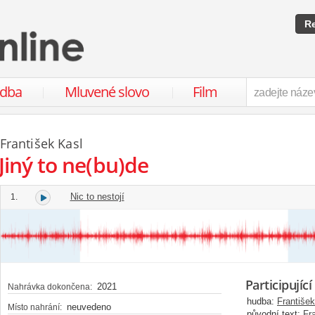
Re
udba
Mluvené slovo
Film
František Kasl
Jiný to ne(bu)de
Nic to nestojí
1.
Participující
2021
Nahrávka dokončena:
hudba:
František
neuvedeno
Místo nahrání:
původní text:
Fr