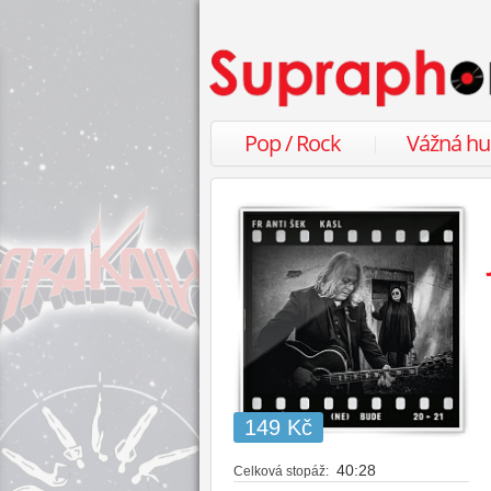
Pop / Rock
Vážná h
149 Kč
40:28
Celková stopáž: