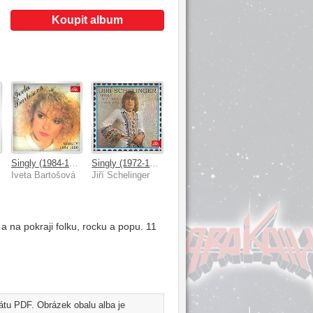
Koupit album
Singly (1984-1990)
Singly (1972-1982). 6× Bonus Track
Iveta Bartošová
Jiří Schelinger
 na pokraji folku, rocku a popu. 11
mátu PDF. Obrázek obalu alba je