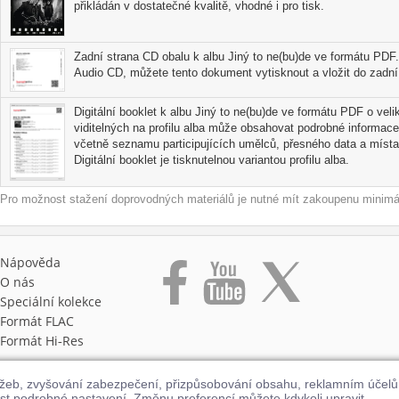
přikládán v dostatečné kvalitě, vhodné i pro tisk.
Zadní strana CD obalu k albu Jiný to ne(bu)de ve formátu PDF.
Audio CD, můžete tento dokument vytisknout a vložit do zadní 
Digitální booklet k albu Jiný to ne(bu)de ve formátu PDF o veli
viditelných na profilu alba může obsahovat podrobné informace
včetně seznamu participujících umělců, přesného data a místa
Digitální booklet je tisknutelnou variantou profilu alba.
Pro možnost stažení doprovodných materiálů je nutné mít zakoupenu minimál
Nápověda
O nás
Speciální kolekce
Formát FLAC
Formát Hi‑Res
užeb, zvyšování zabezpečení, přizpůsobování obsahu, reklamním účel
st podrobné nastavení. Změnu preferencí můžete kdykoli upravit.