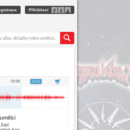
gistrace
Přihlášení
03:00
25 Kč
 umělci
 Kasl
antišek Kasl