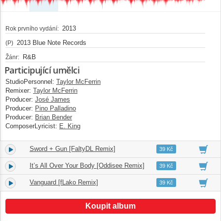
2013
Rok prvního vydání:
2013 Blue Note Records
(P)
R&B
Žánr:
Participující umělci
StudioPersonnel:
Taylor McFerrin
Remixer:
Taylor McFerrin
Producer:
José James
Producer:
Pino Palladino
Producer:
Brian Bender
ComposerLyricist:
E. King
Sword + Gun [FaltyDL Remix]
3.
07:09
39 Kč
It’s All Over Your Body [Oddisee Remix]
4.
04:22
39 Kč
Vanguard [fLako Remix]
5.
03:41
39 Kč
Koupit album