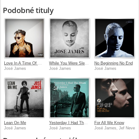
Podobné tituly
Love In A Time Of Madness
While You Were Sleeping
No Beginning No End
José James
José James
José James
Lean On Me
Yesterday I Had The Blues - The Music Of Billie Holiday
For All We Know
José James
José James
José James, Jef Neve