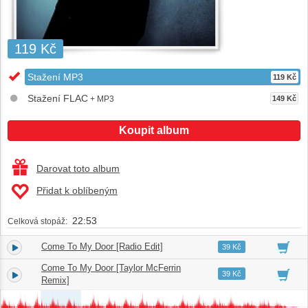
119 Kč
Stažení MP3
119 Kč
Stažení FLAC
+ MP3
149 Kč
Koupit album
Darovat toto album
Přidat k oblíbeným
22:53
Celková stopáž:
Come To My Door [Radio Edit]
1.
03:54
39 Kč
Come To My Door [Taylor McFerrin
2.
03:47
39 Kč
Remix]