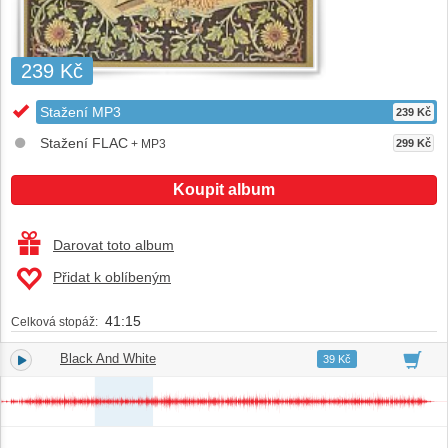
239 Kč
Stažení MP3
239 Kč
Stažení FLAC
+ MP3
299 Kč
Koupit album
Darovat toto album
Přidat k oblíbeným
41:15
Celková stopáž:
Black And White
1.
03:47
39 Kč