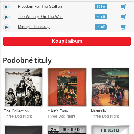
Freedom For The Stallion
9.
03:39
39 Kč
The Writings On The Wall
10.
03:12
39 Kč
Midnight Runaway
11.
05:25
39 Kč
Koupit album
Podobné tituly
The Collection
It Ain't Easy
Naturally
Three Dog Night
Three Dog Night
Three Dog Night