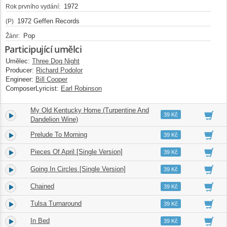
1972
Rok prvního vydání:
1972 Geffen Records
(P)
Pop
Žánr:
Participující umělci
Umělec:
Three Dog Night
Producer:
Richard Podolor
Engineer:
Bill Cooper
ComposerLyricist:
Earl Robinson
My Old Kentucky Home (Turpentine And
2.
03:05
39 Kč
Dandelion Wine)
Prelude To Morning
3.
02:05
39 Kč
Pieces Of April [Single Version]
4.
04:13
39 Kč
Going In Circles [Single Version]
5.
03:05
39 Kč
Chained
6.
05:10
39 Kč
Tulsa Turnaround
7.
03:38
39 Kč
In Bed
8.
03:56
39 Kč