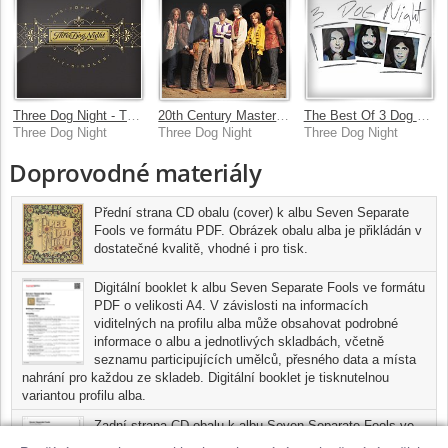
Three Dog Night - The Complete Hit Singles
20th Century Masters: The Millennium Collection: Best Of Three Dog Night
The Best Of 3 Dog Night
Three Dog Night
Three Dog Night
Three Dog Night
Doprovodné materiály
Přední strana CD obalu (cover) k albu Seven Separate
Fools ve formátu PDF. Obrázek obalu alba je přikládán v
dostatečné kvalitě, vhodné i pro tisk.
Digitální booklet k albu Seven Separate Fools ve formátu
PDF o velikosti A4. V závislosti na informacích
viditelných na profilu alba může obsahovat podrobné
informace o albu a jednotlivých skladbách, včetně
seznamu participujících umělců, přesného data a místa
nahrání pro každou ze skladeb. Digitální booklet je tisknutelnou
variantou profilu alba.
Zadní strana CD obalu k albu Seven Separate Fools ve
formátu PDF. Pokud si toto album vypálíte jako Audio