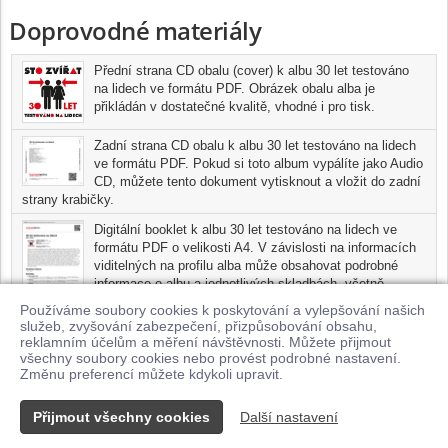
zpěvák a kytarista Petr Ostrouchov, který byl loni na podzim
Doprovodné materiály
součástí velkolepého úspěchu alba Vladimíra Mišíka.
"Obávám se, že Petr nám napsal dva největší hity. Štve mě to, ale
nedá se nic dělat," směje se s nadsázkou kapelník Jan Kalina.
Přední strana CD obalu (cover) k albu 30 let testováno
Poeticky hrubozrnné texty opět napsal výhradní textař kapely
na lidech ve formátu PDF. Obrázek obalu alba je
Tomáš Belko, kreativní ředitel známé reklamní agentury Ogilvy,
přikládán v dostatečné kvalitě, vhodné i pro tisk.
který si po letech na albu zahrál i na saxofon. "Jednu pecku navíc
přidal jeho syn Matěj Belko," zmiňuje Kalina mladého šikovného
Zadní strana CD obalu k albu 30 let testováno na lidech
hudebníka, který hraje i s Davidem Kollerem, Lenko Dusilovou, či
ve formátu PDF. Pokud si toto album vypálíte jako Audio
CD, můžete tento dokument vytisknout a vložit do zadní
Oskarem Petrem.
strany krabičky.
Skupina vznikla v roce 1990 ze studentského rocknroll bandu Matěj
Čech a představila se pražskému publiku podzimním
Digitální booklet k albu 30 let testováno na lidech ve
dvojkoncertem v Malostranské besedě. Nové album je v pořadí
formátu PDF o velikosti A4. V závislosti na informacích
dvanácté.Vychází po pěti letech od alba Ministerstvo mýho nitra a
viditelných na profilu alba může obsahovat podrobné
po třech letech od doprovodu sólového projektu zpěvačky Jany
informace o albu a jednotlivých skladbách, včetně
seznamu participujících umělců, přesného data a místa
Jelínkové pod názvem Dáma s čápem.
Používáme soubory cookies k poskytování a vylepšování našich
nahrání pro každou ze skladeb. Digitální booklet je tisknutelnou
Album 30 LET TESTOVÁNO NA LIDECH vyjde 10. 10. 2020 na
služeb, zvyšování zabezpečení, přizpůsobování obsahu,
variantou profilu alba.
reklamním účelům a měření návštěvnosti. Můžete přijmout
labelu 100PROmotion. Album vyjde tradičně na CD, elektronicky na
všechny soubory cookies nebo provést podrobné nastavení.
všech on-line servicech, ale také na USB, kde bude album ve
Pro možnost stažení doprovodných materiálů je nutné mít zakoupenu
Změnu preferencí můžete kdykoli upravit.
formátech WAV i MP3, booklet v PDF a navíc záznam koncertu z
minimálně jednu skladbu z tohoto alba.
pražského Jazzdocku pro TV ÓČKO v pořadu KB ACOUSTIC
Přijmout všechny cookies
Další nastavení
STAGE.
Kontakt
© 2026 Supraphonline.cz
|