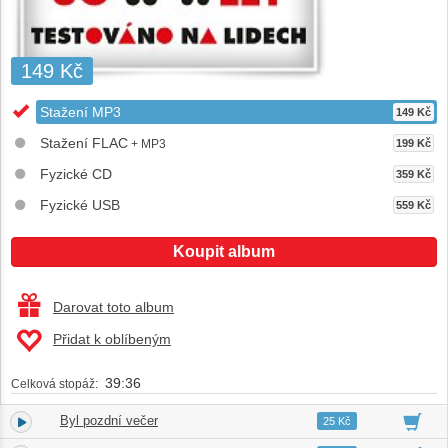
149 Kč
Stažení MP3
149 Kč
Stažení FLAC
+ MP3
199 Kč
Fyzické CD
359 Kč
Fyzické USB
559 Kč
Koupit album
Darovat toto album
Přidat k oblíbeným
39:36
Celková stopáž:
Byl pozdní večer
1.
03:02
25 Kč