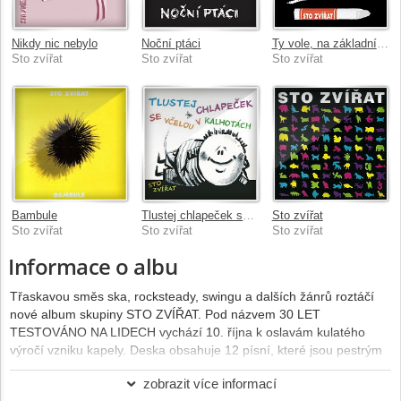
Nikdy nic nebylo
Noční ptáci
Ty vole, na základní škole
Sto zvířat
Sto zvířat
Sto zvířat
Bambule
Tlustej chlapeček se včelou v kalhotách
Sto zvířat
Sto zvířat
Sto zvířat
Sto zvířat
Informace o albu
Třaskavou směs ska, rocksteady, swingu a dalších žánrů roztáčí
nové album skupiny STO ZVÍŘAT. Pod názvem 30 LET
TESTOVÁNO NA LIDECH vychází 10. října k oslavám kulatého
výročí vzniku kapely. Deska obsahuje 12 písní, které jsou pestrým
koktejlem tragikomických postav a jejich příběhů. Autorem dvou z
zobrazit více informací
nich (Čtvero ročních období a Praha) je bývalý dlouholetý člen,