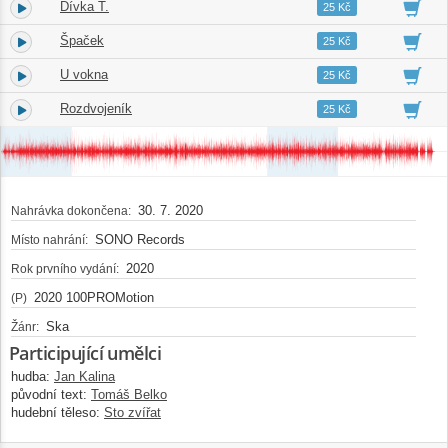
Dívka T.
2.
02:51
25 Kč
Špaček
3.
03:30
25 Kč
U vokna
4.
03:15
25 Kč
Rozdvojeník
5.
03:09
25 Kč
30. 7. 2020
Nahrávka dokončena:
SONO Records
Místo nahrání:
2020
Rok prvního vydání:
2020 100PROMotion
(P)
Ska
Žánr:
Participující umělci
hudba:
Jan Kalina
původní text:
Tomáš Belko
hudební těleso:
Sto zvířat