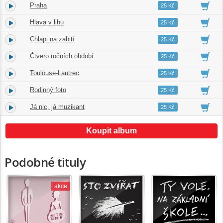
Praha
6.
03:47
25 Kč
Hlava v lihu
7.
03:09
25 Kč
Chlapi na zabití
8.
03:14
25 Kč
Čtvero ročních období
9.
02:45
25 Kč
Toulouse-Lautrec
10.
02:56
25 Kč
Rodinný foto
11.
02:57
25 Kč
Já nic, já muzikant
12.
05:01
25 Kč
Koupit album
Podobné tituly
akce