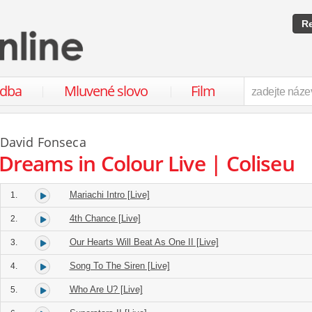
Re
udba
Mluvené slovo
Film
David Fonseca
Dreams in Colour Live | Coliseu
Mariachi Intro [Live]
1.
4th Chance [Live]
2.
Our Hearts Will Beat As One II [Live]
3.
Song To The Siren [Live]
4.
Who Are U? [Live]
5.