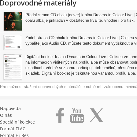
Doprovodné materiály
Přední strana CD obalu (cover) k albu Dreams in Colour Live |
obalu alba je přikládán v dostatečné kvalitě, vhodné i pro tisk.
Zadní strana CD obalu k albu Dreams in Colour Live | Coliseu 
vypálíte jako Audio CD, můžete tento dokument vytisknout a vl
Digitální booklet k albu Dreams in Colour Live | Coliseu ve for
na informacích viditelných na profilu alba může obsahovat pod
skladbách, včetně seznamu participujících umělců, přesného d
skladeb. Digitální booklet je tisknutelnou variantou profilu alba.
Pro možnost stažení doprovodných materiálů je nutné mít zakoupenu minimál
Nápověda
O nás
Speciální kolekce
Formát FLAC
Formát Hi‑Res