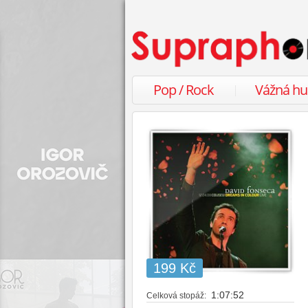
Pop / Rock
Vážná h
199 Kč
1:07:52
Celková stopáž: