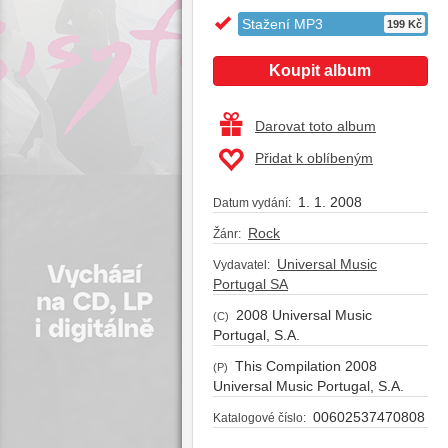
Stažení MP3
199 Kč
Koupit album
Darovat toto album
Přidat k oblíbeným
1. 1. 2008
Datum vydání:
Rock
Žánr:
Universal Music
Vydavatel:
Portugal SA
2008 Universal Music
(C)
Portugal, S.A.
This Compilation 2008
(P)
Universal Music Portugal, S.A.
00602537470808
Katalogové číslo: