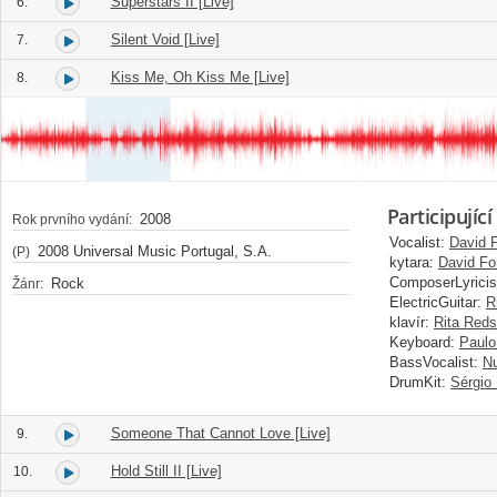
Superstars II [Live]
6.
Silent Void [Live]
7.
Kiss Me, Oh Kiss Me [Live]
8.
Participující
2008
Rok prvního vydání:
Vocalist:
David 
2008 Universal Music Portugal, S.A.
(P)
kytara:
David F
ComposerLyricis
Rock
Žánr:
ElectricGuitar:
R
klavír:
Rita Red
Keyboard:
Paulo
BassVocalist:
N
DrumKit:
Sérgio
Someone That Cannot Love [Live]
9.
Hold Still II [Live]
10.