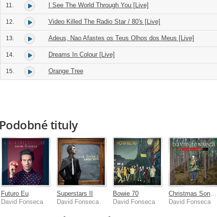
I See The World Through You [Live]
11.
Video Killed The Radio Star / 80's [Live]
12.
Adeus, Nao Afastes os Teus Olhos dos Meus [Live]
13.
Dreams In Colour [Live]
14.
Orange Tree
15.
Podobné tituly
Futuro Eu
Superstars II
Bowie 70
Christmas Songs Vol 1
David Fonseca
David Fonseca
David Fonseca
David Fonseca