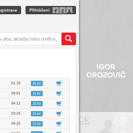
gistrace
Přihlášení
01:19
25 Kč
04:01
25 Kč
04:12
25 Kč
03:24
25 Kč
04:32
25 Kč