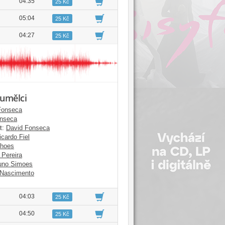
04:35
25 Kč
05:04
25 Kč
04:27
25 Kč
 umělci
Fonseca
onseca
t:
David Fonseca
icardo Fiel
shoes
 Pereira
uno Simoes
 Nascimento
04:03
25 Kč
04:50
25 Kč