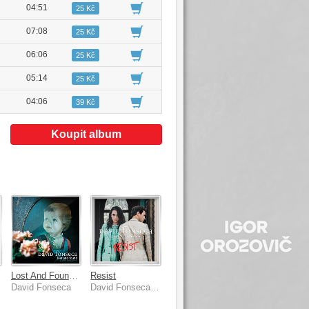
04:51
25 Kč
07:08
25 Kč
06:06
25 Kč
05:14
25 Kč
04:06
39 Kč
Koupit album
Lost And Found - B-Sides And Rarities
Resist
David Fonseca
David Fonseca, Alice Wonder