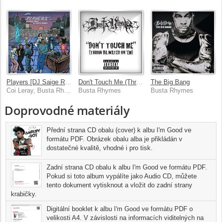
Players [DJ Saige Remix]
Don't Touch Me (Throw Da Water On 'Em)
The Big Bang
Coi Leray, Busta Rhymes
Busta Rhymes
Busta Rhymes
Doprovodné materiály
Přední strana CD obalu (cover) k albu I'm Good ve
formátu PDF. Obrázek obalu alba je přikládán v
dostatečné kvalitě, vhodné i pro tisk.
Zadní strana CD obalu k albu I'm Good ve formátu PDF.
Pokud si toto album vypálíte jako Audio CD, můžete
tento dokument vytisknout a vložit do zadní strany
krabičky.
Digitální booklet k albu I'm Good ve formátu PDF o
velikosti A4. V závislosti na informacích viditelných na