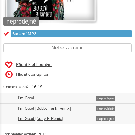
neprodejné
Stažení MP3
Nelze zakoupit
Přidat k oblíbeným
Hlídat dostupnost
16:19
Celková stopáž:
I’m Good
1.
04:01
neprodejné
I’m Good [Bobby Tank Remix]
2.
04:55
neprodejné
I’m Good [Nutty P Remix]
3.
03:55
neprodejné
2013
Rok prvního vydání: