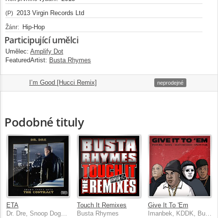
2013 Virgin Records Ltd
(P)
Hip-Hop
Žánr:
Participující umělci
Umělec:
Amplify Dot
FeaturedArtist:
Busta Rhymes
I’m Good [Hucci Remix]
4.
03:28
neprodejné
Podobné tituly
ETA
Touch It Remixes
Give It To 'Em
Dr. Dre, Snoop Dogg, Busta Rhymes, Anderson .Paak
Busta Rhymes
Imanbek, KDDK, Busta Rhymes, Spliff Star