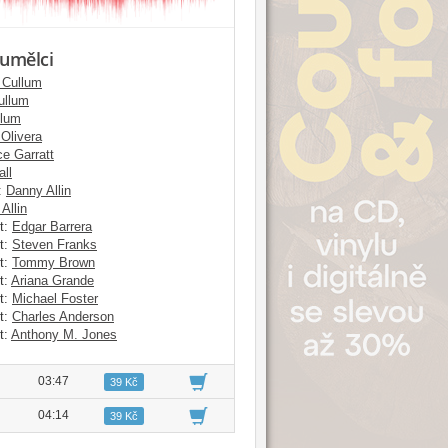
 umělci
 Cullum
ullum
llum
 Olivera
e Garratt
all
:
Danny Allin
Allin
t:
Edgar Barrera
t:
Steven Franks
t:
Tommy Brown
t:
Ariana Grande
t:
Michael Foster
t:
Charles Anderson
t:
Anthony M. Jones
03:47
39 Kč
04:14
39 Kč