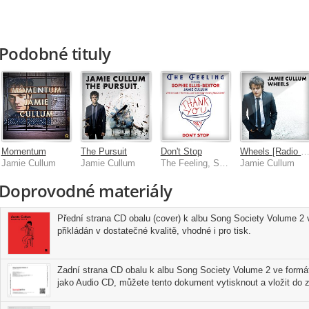
Podobné tituly
Momentum
The Pursuit
Don't Stop
Wheels [Radio Mi
Jamie Cullum
Jamie Cullum
The Feeling, Sophie Ellis-Bextor, Jamie Cullum
Jamie Cullum
Doprovodné materiály
Přední strana CD obalu (cover) k albu Song Society Volume 2 
přikládán v dostatečné kvalitě, vhodné i pro tisk.
Zadní strana CD obalu k albu Song Society Volume 2 ve formát
jako Audio CD, můžete tento dokument vytisknout a vložit do z