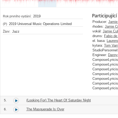
Participující
2019
Rok prvního vydání:
Producer:
Jamie
2019 Universal Music Operations Limited
(P)
rhodes:
Jamie C
vokál:
Jamie Cu
Jazz
Žánr:
drums:
Fabio de
el. basa:
Laurenc
kytara:
Tom Varr
StudioPersonnel
Engineer:
Danny 
ComposerLyricis
ComposerLyricis
ComposerLyricis
ComposerLyricis
ComposerLyricis
ComposerLyricis
ComposerLyricis
(Looking For) The Heart Of Saturday Night
5.
The Masquerade Is Over
6.