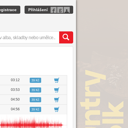
gistrace
Přihlášení
03:12
39 Kč
03:53
39 Kč
04:50
39 Kč
04:56
39 Kč