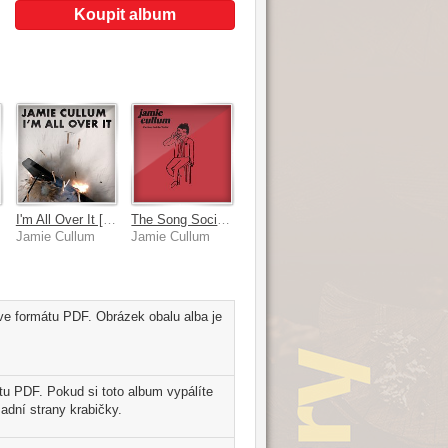
Koupit album
x]
I'm All Over It [No video]
The Song Society Playlist
Jamie Cullum
Jamie Cullum
ve formátu PDF. Obrázek obalu alba je
u PDF. Pokud si toto album vypálíte
adní strany krabičky.