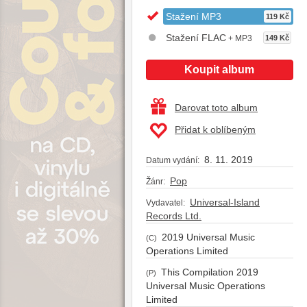
Stažení MP3
119 Kč
Stažení FLAC
+ MP3
149 Kč
Koupit album
Darovat toto album
Přidat k oblíbeným
8. 11. 2019
Datum vydání:
Pop
Žánr:
Universal-Island
Vydavatel:
Records Ltd.
2019 Universal Music
(C)
Operations Limited
This Compilation 2019
(P)
Universal Music Operations
Limited