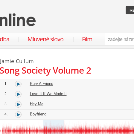
Re
udba
Mluvené slovo
Film
Jamie Cullum
Song Society Volume 2
Bury A Friend
1.
Love It If We Made It
2.
Hey Ma
3.
Boyfriend
4.