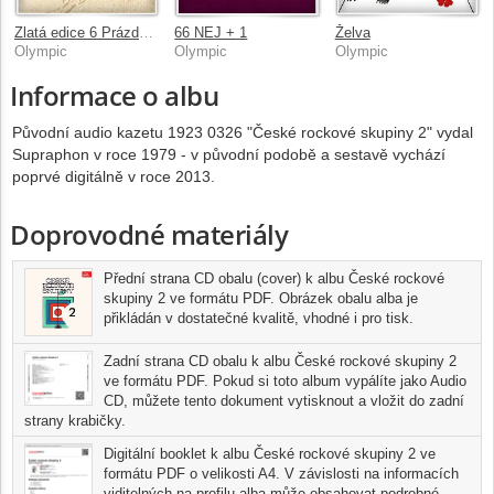
Zlatá edice 6 Prázdniny na Zemi
66 NEJ + 1
Želva
Olympic
Olympic
Olympic
Informace o albu
Původní audio kazetu 1923 0326 "České rockové skupiny 2" vydal
Supraphon v roce 1979 - v původní podobě a sestavě vychází
poprvé digitálně v roce 2013.
Doprovodné materiály
Přední strana CD obalu (cover) k albu České rockové
skupiny 2 ve formátu PDF. Obrázek obalu alba je
přikládán v dostatečné kvalitě, vhodné i pro tisk.
Zadní strana CD obalu k albu České rockové skupiny 2
ve formátu PDF. Pokud si toto album vypálíte jako Audio
CD, můžete tento dokument vytisknout a vložit do zadní
strany krabičky.
Digitální booklet k albu České rockové skupiny 2 ve
formátu PDF o velikosti A4. V závislosti na informacích
viditelných na profilu alba může obsahovat podrobné