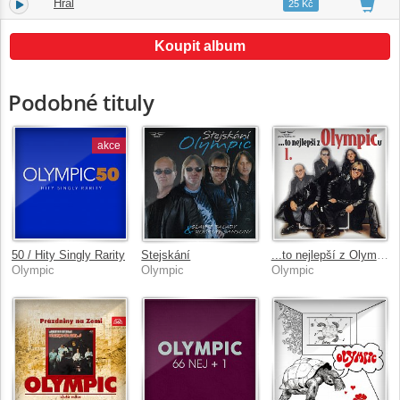
Hrál
16.
03:31
25 Kč
Koupit album
Podobné tituly
akce
50 / Hity Singly Rarity
Stejskání
...to nejlepší z Olympicu 1.
Olympic
Olympic
Olympic