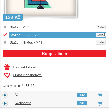
129 Kč
Stažení MP3
99 Kč
Stažení FLAC
+ MP3
129 Kč
Stažení Hi-Res
+ MP3
149 Kč
Koupit album
Darovat toto album
Přidat k oblíbeným
53:42
Celková stopáž:
Až...
1.
02:58
25 Kč
Svobodárna
2.
02:27
25 Kč