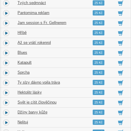
Tvých sedmnáct
3.
03:33
25 Kč
Pantomima reklam
4.
03:18
25 Kč
Jam session s Fr. Gellnerem
5.
03:18
25 Kč
Hříbě
6.
03:19
25 Kč
Až se vrátí rokenrol
7.
03:07
25 Kč
Blues
8.
03:07
25 Kč
Katapult
9.
03:37
25 Kč
Sprcha
10.
03:02
25 Kč
Ty slzy dávno vpila tráva
11.
04:24
25 Kč
Hektolitr lásky
12.
04:01
25 Kč
Svět je cítit člověčinou
13.
03:14
25 Kč
Džíny barvy kůže
14.
02:37
25 Kč
Nelituj
15.
04:09
25 Kč