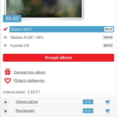
99 Kč
Stažení MP3
99 Kč
Stažení FLAC
+ MP3
129 Kč
Fyzické CD
329 Kč
Koupit album
Darovat toto album
Přidat k oblíbeným
1:10:17
Celková stopáž:
Víkend začíná
1.
03:53
20 Kč
Rozčarování
2.
02:45
20 Kč