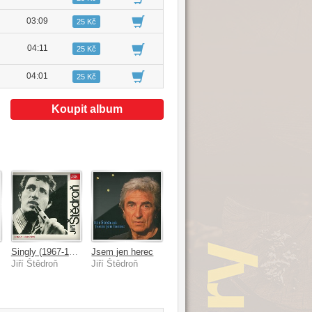
03:09
25 Kč
04:11
25 Kč
04:01
25 Kč
Koupit album
ůdu
Singly (1967-1971)
Jsem jen herec
Jiří Štědroň
Jiří Štědroň