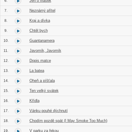
Jen o vlásek
6.
Neznámý přítel
7.
Kraj a dívka
8.
Chtěl bych
9.
Guantanamera
10.
Javorník, Javorník
11.
Dopis matce
12.
La batea
13.
Oheň a píšťala
14.
Ten velký svátek
15.
Křídla
16.
Vánku pouhé dýchnutí
17.
Chodím pozdě spát (I May Smoke Too Much)
18.
V parku za řekou
19.