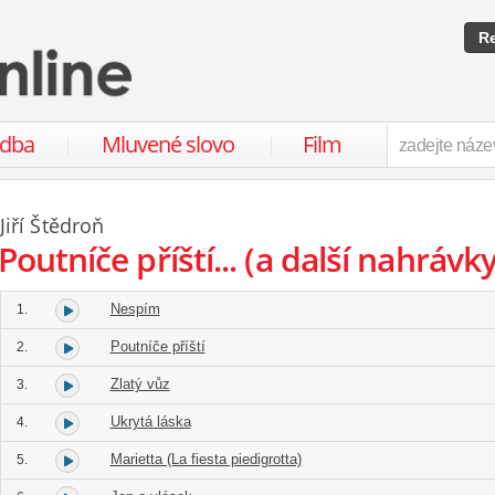
Re
udba
Mluvené slovo
Film
Jiří Štědroň
Poutníče příští... (a další nahrávk
Nespím
1.
Poutníče příští
2.
Zlatý vůz
3.
Ukrytá láska
4.
Marietta (La fiesta piedigrotta)
5.