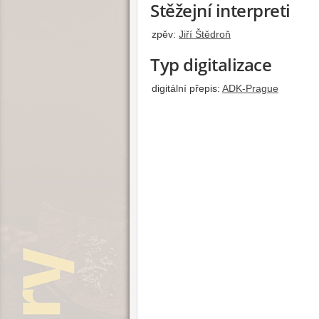
Stěžejní interpreti
zpěv:
Jiří Štědroň
Typ digitalizace
digitální přepis:
ADK-Prague