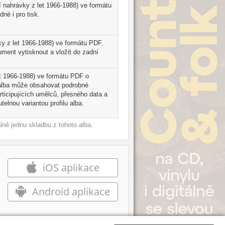
ší nahrávky z let 1966-1988) ve formátu
né i pro tisk.
vky z let 1966-1988) ve formátu PDF.
ment vytisknout a vložit do zadní
let 1966-1988) ve formátu PDF o
lu alba může obsahovat podrobné
ticipujících umělců, přesného data a
telnou variantou profilu alba.
ně jednu skladbu z tohoto alba.
iOS aplikace
Android aplikace