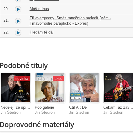
Máš mínus
20.
Tři evergreeny. Směs tanečních melodií (Vám -
21.
Tmavomodré paraplíčko - Expres)
Hledám tě dál
22.
Podobné tituly
novinka
akce
Nedělej, že spíš / Jen o to běží
Pop galerie
Ctrl Alt Del
Čekám, až zavolají z Halyv
Jiří Štědroň
Jiří Štědroň
Jiří Štědroň
Jiří Štědroň
Doprovodné materiály