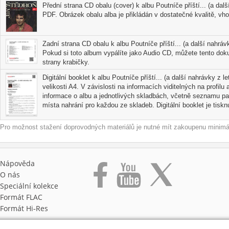
Přední strana CD obalu (cover) k albu Poutníče příští... (a dal
PDF. Obrázek obalu alba je přikládán v dostatečné kvalitě, vhod
Zadní strana CD obalu k albu Poutníče příští... (a další nahrá
Pokud si toto album vypálíte jako Audio CD, můžete tento doku
strany krabičky.
Digitální booklet k albu Poutníče příští... (a další nahrávky z 
velikosti A4. V závislosti na informacích viditelných na profi
informace o albu a jednotlivých skladbách, včetně seznamu par
místa nahrání pro každou ze skladeb. Digitální booklet je tisknu
Pro možnost stažení doprovodných materiálů je nutné mít zakoupenu minimál
Nápověda
O nás
Speciální kolekce
Formát FLAC
Formát Hi‑Res