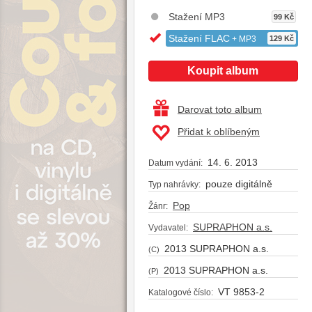
Stažení MP3
99 Kč
Stažení FLAC
+ MP3
129 Kč
Koupit album
Darovat toto album
Přidat k oblíbeným
14. 6. 2013
Datum vydání:
pouze digitálně
Typ nahrávky:
Pop
Žánr:
SUPRAPHON a.s.
Vydavatel:
2013 SUPRAPHON a.s.
(C)
2013 SUPRAPHON a.s.
(P)
VT 9853-2
Katalogové číslo: