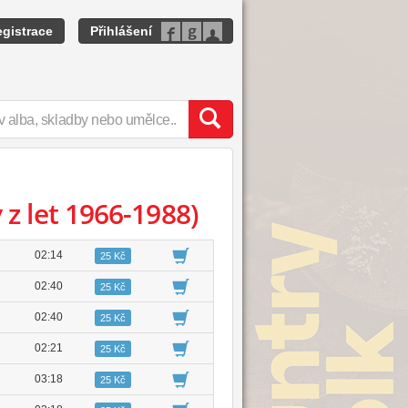
gistrace
Přihlášení
y z let 1966-1988)
02:14
25 Kč
02:40
25 Kč
02:40
25 Kč
02:21
25 Kč
03:18
25 Kč