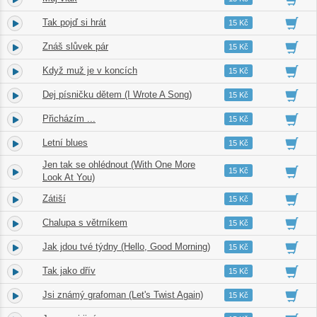
Tak pojď si hrát
2.
03:47
15 Kč
Znáš slůvek pár
3.
03:43
15 Kč
Když muž je v koncích
4.
02:58
15 Kč
Dej písničku dětem (I Wrote A Song)
5.
03:23
15 Kč
Přicházím ...
6.
03:17
15 Kč
Letní blues
7.
04:41
15 Kč
Jen tak se ohlédnout (With One More
8.
03:25
15 Kč
Look At You)
Zátiší
9.
04:00
15 Kč
Chalupa s větrníkem
10.
02:28
15 Kč
Jak jdou tvé týdny (Hello, Good Morning)
11.
02:49
15 Kč
Tak jako dřív
12.
03:24
15 Kč
Jsi známý grafoman (Let's Twist Again)
13.
02:16
15 Kč