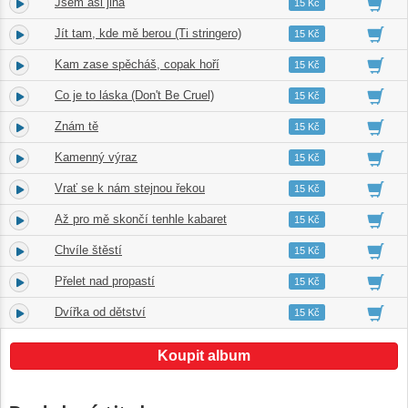
Jsem asi jiná
14.
03:15
15 Kč
Jít tam, kde mě berou (Ti stringero)
15.
04:05
15 Kč
Kam zase spěcháš, copak hoří
16.
02:40
15 Kč
Co je to láska (Don't Be Cruel)
17.
01:44
15 Kč
Znám tě
18.
03:12
15 Kč
Kamenný výraz
19.
03:12
15 Kč
Vrať se k nám stejnou řekou
20.
02:52
15 Kč
Až pro mě skončí tenhle kabaret
21.
02:53
15 Kč
Chvíle štěstí
22.
03:38
15 Kč
Přelet nad propastí
23.
03:30
15 Kč
Dvířka od dětství
24.
04:44
15 Kč
Koupit album