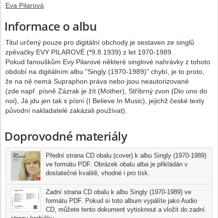
Eva Pilarová
Informace o albu
Titul určený pouze pro digitální obchody je sestaven ze singlů
zpěvačky EVY PILAROVÉ (*9.8.1939) z let 1970-1989.
Pokud fanouškům Evy Pilarové některé singlové nahrávky z tohoto
období na digitálním albu "Singly (1970-1989)" chybí, je to proto,
že na ně nemá Supraphon práva nebo jsou neautorizované
(zde např. písně Zázrak je žít (Mother), Stříbrný zvon (Dio uno do
noi), Já jdu jen tak s písní (I Believe In Music), jejichž české texty
původní nakladatelé zakázali používat).
Doprovodné materiály
Přední strana CD obalu (cover) k albu Singly (1970-1989)
ve formátu PDF. Obrázek obalu alba je přikládán v
dostatečné kvalitě, vhodné i pro tisk.
Zadní strana CD obalu k albu Singly (1970-1989) ve
formátu PDF. Pokud si toto album vypálíte jako Audio
CD, můžete tento dokument vytisknout a vložit do zadní