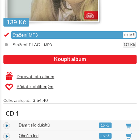
139 Kč
Stažení MP3
139 Kč
Stažení FLAC
+ MP3
174 Kč
Koupit album
Darovat toto album
Přidat k oblíbeným
3:54:40
Celková stopáž:
CD 1
Dám tisíc dukátů
1.
02:51
15 Kč
Oheň a led
2.
04:08
15 Kč