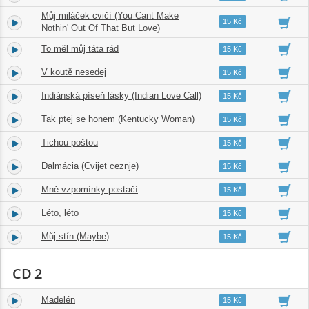
Můj miláček cvičí (You Cant Make
16.
02:07
15 Kč
Nothin' Out Of That But Love)
To měl můj táta rád
17.
03:08
15 Kč
V koutě nesedej
18.
02:59
15 Kč
Indiánská píseň lásky (Indian Love Call)
19.
03:13
15 Kč
Tak ptej se honem (Kentucky Woman)
20.
01:59
15 Kč
Tichou poštou
21.
03:41
15 Kč
Dalmácia (Cvijet ceznje)
22.
03:49
15 Kč
Mně vzpomínky postačí
23.
02:57
15 Kč
Léto, léto
24.
02:09
15 Kč
Můj stín (Maybe)
25.
02:59
15 Kč
CD 2
Madelén
1.
04:02
15 Kč