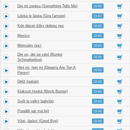
Dej mi zprávu (Something Tells Me)
2.
02:10
15 Kč
Láska je láska (Gira l'amore)
3.
02:37
15 Kč
Kde dávají lišky dobrou noc
4.
02:31
15 Kč
Mexico
5.
02:55
15 Kč
Memoáry nocí
6.
03:27
15 Kč
Dej se, dej se vést (Bunter
7.
03:06
15 Kč
Schmetterling)
Hrej mi, hrej mi (Dreams Are Ten A
8.
02:50
15 Kč
Penny)
Déšť loukám
9.
03:56
15 Kč
Klakson houká (Block Buster)
10.
02:36
15 Kč
Svět je velký babylón
11.
02:37
15 Kč
Pondělí jak má být
12.
03:40
15 Kč
Vítej, lásko! (Good Bye)
13.
03:51
15 Kč