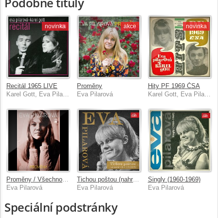
Podobné tituly
novinka
akce
novinka
Recitál 1965 LIVE
Proměny
Hity PF 1969 ČSA
Karel Gott, Eva Pilarová
Eva Pilarová
Karel Gott, Eva Pilarová
Proměny / Všechno nejlepší
Tichou poštou (nahrávky z let 1970-1979)
Singly (1960-1969)
Eva Pilarová
Eva Pilarová
Eva Pilarová
Speciální podstránky