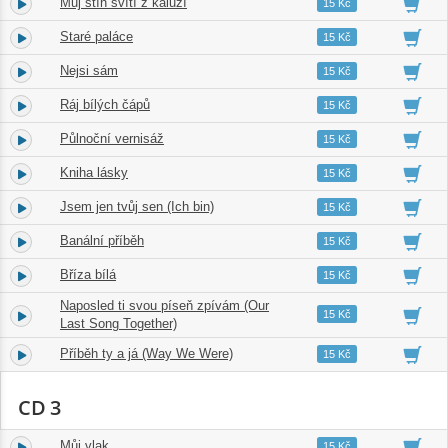
Můj stín svítí z kaluží
14.
04:02
15 Kč
Staré paláce
15.
03:58
15 Kč
Nejsi sám
16.
03:21
15 Kč
Ráj bílých čápů
17.
04:02
15 Kč
Půlnoční vernisáž
18.
03:17
15 Kč
Kniha lásky
19.
03:13
15 Kč
Jsem jen tvůj sen (Ich bin)
20.
04:10
15 Kč
Banální příběh
21.
02:57
15 Kč
Bříza bílá
22.
03:41
15 Kč
Naposled ti svou píseň zpívám (Our
23.
02:35
15 Kč
Last Song Together)
Příběh ty a já (Way We Were)
24.
03:25
15 Kč
CD 3
Můj vlak
1.
03:11
15 Kč