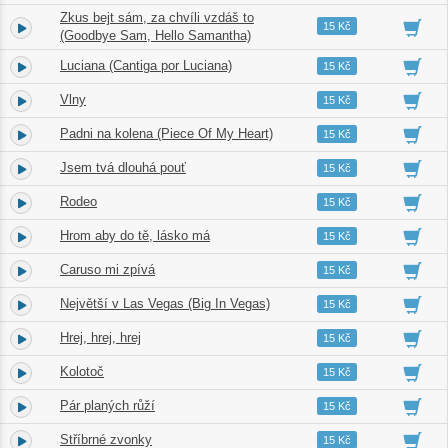
Zkus bejt sám, za chvíli vzdáš to
3.
02:36
15 Kč
(Goodbye Sam, Hello Samantha)
Luciana (Cantiga por Luciana)
4.
02:26
15 Kč
Vlny
5.
02:56
15 Kč
Padni na kolena (Piece Of My Heart)
6.
02:32
15 Kč
Jsem tvá dlouhá pouť
7.
03:42
15 Kč
Rodeo
8.
03:16
15 Kč
Hrom aby do tě, lásko má
9.
02:35
15 Kč
Caruso mi zpívá
10.
04:09
15 Kč
Největší v Las Vegas (Big In Vegas)
11.
03:44
15 Kč
Hrej, hrej, hrej
12.
02:42
15 Kč
Kolotoč
13.
02:58
15 Kč
Pár planých růží
14.
03:31
15 Kč
Stříbrné zvonky
15.
03:27
15 Kč