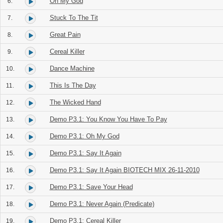
Oh My God
6.
Stuck To The Tit
7.
Great Pain
8.
Cereal Killer
9.
Dance Machine
10.
This Is The Day
11.
The Wicked Hand
12.
Demo P3.1: You Know You Have To Pay
13.
Demo P3.1: Oh My God
14.
Demo P3.1: Say It Again
15.
Demo P3.1: Say It Again BIOTECH MIX 26-11-2010
16.
Demo P3.1: Save Your Head
17.
Demo P3.1: Never Again (Predicate)
18.
Demo P3.1: Cereal Killer
19.