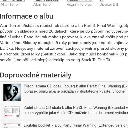
Atari Terror
Atari Terror
Různí interpreti
Divokej Bill
Informace o albu
Atari Terror přichází s reedicí rok starého alba Part 3: Final Warning. 
původních skladeb a hned 26 dalších, které se do původního výběru ned
finální výběr. Fanoušci tak mohou porovnat, k jaké změně došlo pod
Varteckého. Skladby mapující tři roky práce kapely jsou natolik zajíma
balíčku. Nevydaný materiál zároveň zachycuje vnitřní přerod skupiny
a příchodu Broni Míky (Satisfucktion). Jako doplňující bonbónek k 38 pí
servírují, natočili velkolepý videoklip na song Stuck To The Tit.
Doprovodné materiály
Přední strana CD obalu (cover) k albu Part3: Final Warning (E
Obrázek obalu alba je přikládán v dostatečné kvalitě, vhodné i p
Zadní strana CD obalu k albu Part3: Final Warning (Extended v
album vypálíte jako Audio CD, můžete tento dokument vytisknou
Digitální booklet k albu Part3: Final Warning (Extended version