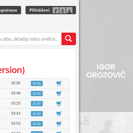
gistrace
Přihlášení
ersion)
05:05
20 Kč
03:48
20 Kč
03:25
20 Kč
03:43
20 Kč
03:53
20 Kč