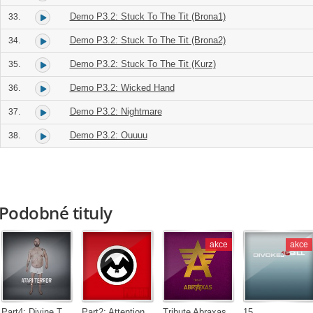
Demo P3.2: Stuck To The Tit (Brona1)
33.
Demo P3.2: Stuck To The Tit (Brona2)
34.
Demo P3.2: Stuck To The Tit (Kurz)
35.
Demo P3.2: Wicked Hand
36.
Demo P3.2: Nightmare
37.
Demo P3.2: Ouuuu
38.
Podobné tituly
akce
akce
Part4: Divine Termination
Part2: Attention
Tribute Abraxas
15