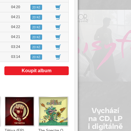
04:20
20 Kč
04:21
20 Kč
04:22
20 Kč
04:21
20 Kč
03:24
20 Kč
03:14
20 Kč
Koupit album
Tětiva (EP)
The Spectre Of Corporatism: Starship Shaped Schnitzels From Planet Breadcrumbs Are Attacking A Giant Tree Monster Who Has A Vagina And Holds Hitler Hostage