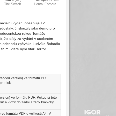
The.Switch
Hentai Corporation
Speciální vydání obsahuje 12
ostaly, či sloužily jako demo pro
 producentskou rukou Tomáše
vé, že stály za vydání v uceleném
 po odchodu zpěváka Ludvíka Bohadla
sním, které nyní Atari Terror
xtended version) ve formátu PDF.
ro tisk.
ersion) ve formátu PDF. Pokud si toto
t a vložit do zadní strany krabičky.
) ve formátu PDF o velikosti A4. V