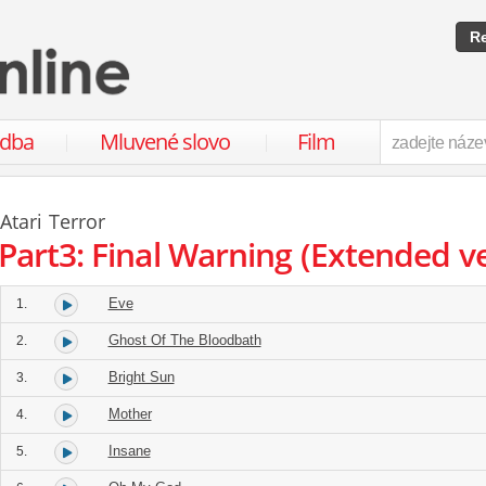
Re
udba
Mluvené slovo
Film
Atari Terror
Part3: Final Warning (Extended v
Eve
1.
Ghost Of The Bloodbath
2.
Bright Sun
3.
Mother
4.
Insane
5.