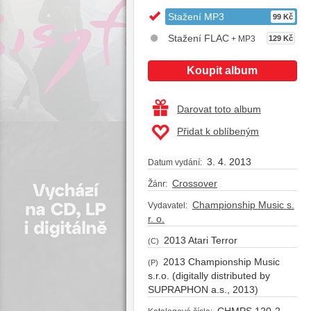
Stažení MP3
99 Kč
Stažení FLAC
+ MP3
129 Kč
Koupit album
Darovat toto album
Přidat k oblíbeným
3. 4. 2013
Datum vydání:
Crossover
Žánr:
Championship Music s.
Vydavatel:
r. o.
2013 Atari Terror
(C)
2013 Championship Music
(P)
s.r.o. (digitally distributed by
SUPRAPHON a.s., 2013)
CHMPS 120-2