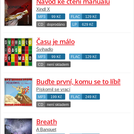
Návod ke čtení manuálu
Xindl X
MP3
99 Kč
FLAC
129 Kč
CD
doprodáno
LP
629 Kč
Času je málo
Švihadlo
MP3
99 Kč
FLAC
129 Kč
CD
není skladem
Buďte první, komu se to líbí!
Pískomil se vrací
MP3
199 Kč
FLAC
249 Kč
CD
není skladem
Breath
A Banquet