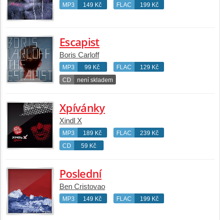
MP3
149 Kč
FLAC
199 Kč
Escapist
Boris Carloff
MP3
99 Kč
FLAC
129 Kč
CD
není skladem
Xpívánky
Xindl X
MP3
189 Kč
FLAC
239 Kč
CD
59 Kč
Poslední
Ben Cristovao
MP3
149 Kč
FLAC
199 Kč