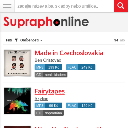
Filtr
Oblíbenosti
94
alb
Made in Czechoslovakia
Ben Cristovao
MP3
199 Kč
FLAC
249 Kč
CD
není skladem
Fairytapes
Skyline
MP3
99 Kč
FLAC
129 Kč
CD
doprodáno