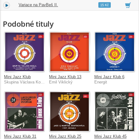
Variace na PavBeš II.
3.
01:59
15 Kč
Podobné tituly
Mini Jazz Klub
Mini Jazz Klub 13
Mini Jazz Klub 6
Skupina Václava Kozla
Emil Viklický
Energit
Mini Jazz Klub 31
Mini Jazz Klub 25
Mini Jazz Klub 45