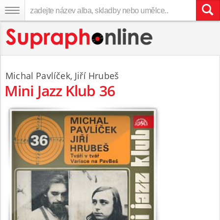
Michal Pavlíček
,
Jiří Hrubeš
Mini Jazz Klub 36