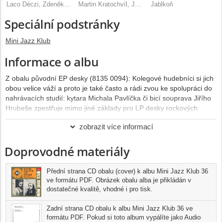
Laco Déczi, Zdeněk Sarka Dvořák
Martin Kratochvíl, Jazz Q
Jablkoň
Speciální podstránky
Mini Jazz Klub
Informace o albu
Z obalu původní EP desky (8135 0094): Kolegové hudebníci si jich
obou velice váží a proto je také často a rádi zvou ke spolupráci do
nahrávacích studií: kytara Michala Pavlíčka či bicí souprava Jiřího
Hrubeše zpestřuje mimo jiné základy pro LP desky rockových
skupin Mahagon, Bohemia, JazzQ, ale také zpěváků Jany
zobrazit více informací
Kratochvílové, Evy Olmerové a mnoha dalších. Jen ve dvojici
doprovázeli po dva roky Janu Koubkovou jako její Horký dech a
Doprovodné materiály
společně s ní připravili také Janino první gramofonové album. V
současné době sice oba věnují své nejlepší síly Pražskému výběru,
nicméně neváhají vyšetřit čas i pro občasné experimentování jen
Přední strana CD obalu (cover) k albu Mini Jazz Klub 36
ve dvoučlenném tandemu, který nabízí neohraničené pole pro
ve formátu PDF. Obrázek obalu alba je přikládán v
hledání nových barev, zvuků, ale především melodických i
dostatečné kvalitě, vhodné i pro tisk.
rytmických neobvyklostí.
Zadní strana CD obalu k albu Mini Jazz Klub 36 ve
Oba jsouvýhonky pražského amatérského rockového podhoubí.
formátu PDF. Pokud si toto album vypálíte jako Audio