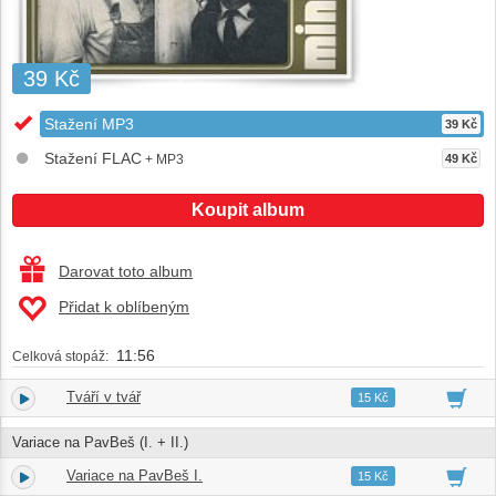
39 Kč
Stažení MP3
39 Kč
Stažení FLAC
+ MP3
49 Kč
Koupit album
Darovat toto album
Přidat k oblíbeným
11:56
Celková stopáž:
Tváří v tvář
1.
05:46
15 Kč
Variace na PavBeš (I. + II.)
Variace na PavBeš I.
2.
04:11
15 Kč