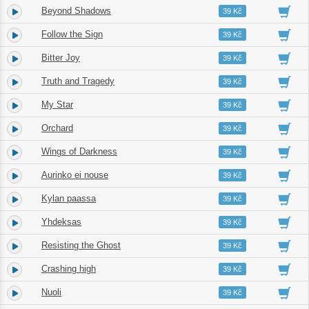
Beyond Shadows
5.
04:45
39 Kč
Follow the Sign
6.
03:52
39 Kč
Bitter Joy
7.
03:55
39 Kč
Truth and Tragedy
8.
04:12
39 Kč
My Star
9.
05:14
39 Kč
Orchard
10.
03:57
39 Kč
Wings of Darkness
11.
03:16
39 Kč
Aurinko ei nouse
12.
04:08
39 Kč
Kylan paassa
13.
07:40
39 Kč
Yhdeksas
14.
04:45
39 Kč
Resisting the Ghost
15.
02:37
39 Kč
Crashing high
16.
03:56
39 Kč
Nuoli
17.
04:06
39 Kč