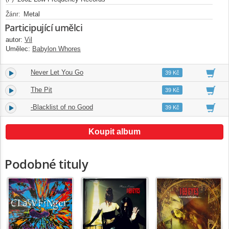
Metal
Žánr:
Participující umělci
autor:
Vil
Umělec:
Babylon Whores
Never Let You Go
28.
03:57
39 Kč
The Pit
29.
03:45
39 Kč
-Blacklist of no Good
30.
02:58
39 Kč
Koupit album
Podobné tituly