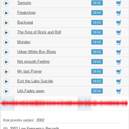
Tanssiin
18.
04:14
39 Kč
Freakshow
19.
04:04
39 Kč
Backseat
20.
04:18
39 Kč
The King of Rock and Roll
21.
02:59
39 Kč
Monday
22.
01:54
39 Kč
Urban White Boy Blues
23.
03:35
39 Kč
Not enough Feeling
24.
03:29
39 Kč
My last Prayer
25.
03:43
39 Kč
Exit the Lake Suicide
26.
04:12
39 Kč
Life Fades away
27.
04:25
39 Kč
2002
Rok prvního vydání:
2002 Low Frequency Records
(P)