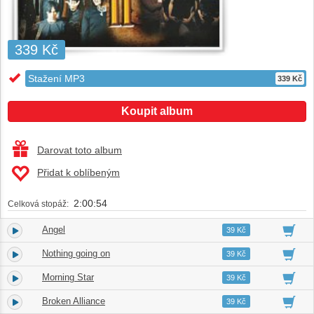
339 Kč
Stažení MP3
339 Kč
Koupit album
Darovat toto album
Přidat k oblíbeným
2:00:54
Celková stopáž:
Angel
1.
04:24
39 Kč
Nothing going on
2.
03:22
39 Kč
Morning Star
3.
04:54
39 Kč
Broken Alliance
4.
04:18
39 Kč