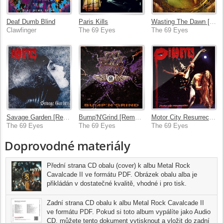
Deaf Dumb Blind
Paris Kills
Wasting The Dawn [Remastered 2006]
Clawfinger
The 69 Eyes
The 69 Eyes
Savage Garden [Remastered 2006]
Bump'N'Grind [Remastered 2006]
Motor City Resurrection [Remastered 2004]
The 69 Eyes
The 69 Eyes
The 69 Eyes
Doprovodné materiály
Přední strana CD obalu (cover) k albu Metal Rock
Cavalcade II ve formátu PDF. Obrázek obalu alba je
přikládán v dostatečné kvalitě, vhodné i pro tisk.
Zadní strana CD obalu k albu Metal Rock Cavalcade II
ve formátu PDF. Pokud si toto album vypálíte jako Audio
CD, můžete tento dokument vytisknout a vložit do zadní