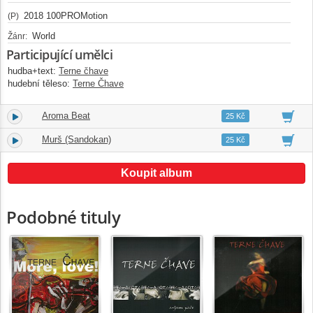
2018 100PROMotion
(P)
World
Žánr:
Participující umělci
hudba+text:
Terne čhave
hudební těleso:
Terne Čhave
Aroma Beat
12.
04:36
25 Kč
Murš (Sandokan)
13.
04:29
25 Kč
Koupit album
Podobné tituly