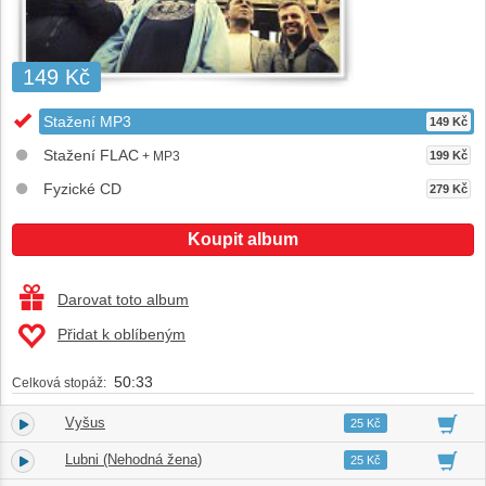
149 Kč
Stažení MP3
149 Kč
Stažení FLAC
+ MP3
199 Kč
Fyzické CD
279 Kč
Koupit album
Darovat toto album
Přidat k oblíbeným
50:33
Celková stopáž:
Vyšus
1.
05:39
25 Kč
Lubni (Nehodná žena)
2.
04:17
25 Kč