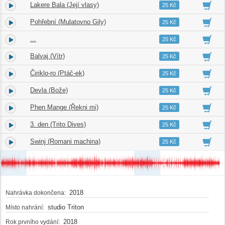
Lakere Bala (Její vlasy)
3.
04:02
25 Kč
Pohřební (Mulatovno Gily)
4.
04:58
25 Kč
...
5.
00:05
25 Kč
Balvaj (Vítr)
6.
03:54
25 Kč
Čiriklo-ro (Ptáč-ek)
7.
03:31
25 Kč
Devla (Bože)
8.
04:07
25 Kč
Phen Mange (Řekni mi)
9.
03:22
25 Kč
3. den (Trito Dives)
10.
03:17
25 Kč
Swinj (Romani machina)
11.
04:16
25 Kč
2018
Nahrávka dokončena:
studio Triton
Místo nahrání:
2018
Rok prvního vydání: