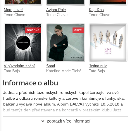
More, love!
Avjam Pale
Kaj džas
Terne Čhave
Terne Čhave
Terne Čhave
novinka
akce
V původním snění
Sami
Jedna nula
Tata Bojs
Kateřina Marie Tichá
Tata Bojs
Informace o albu
Jedna z předních tuzemských romských kapel čerpající ve své
hudbě z odkazu romské kultury a zároveň kombinuje s funky, ska,
balkánu vydává nové album. Album BALVAJ vychází 18.5.2018 a
bud tentýž den představena na koncertě v pražském klubu Jazz
Dock.
zobrazit více informací
Název desky "Balvaj" znamená "vítr". Je to univerzální, "boží" vítr,
který žene naše životy kupředu a přináší nové a nové situace a