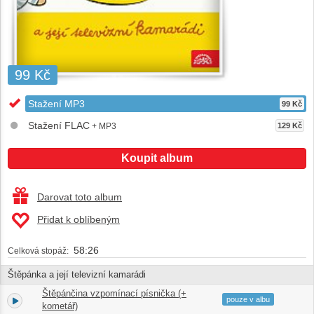
99 Kč
Stažení MP3
99 Kč
Stažení FLAC
+ MP3
129 Kč
Koupit album
Darovat toto album
Přidat k oblíbeným
58:26
Celková stopáž:
Štěpánka a její televizní kamarádi
Štěpánčina vzpomínací písnička (+
1.
01:15
pouze v albu
kometář)