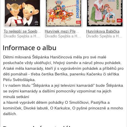
To nejlepší se Spejblem a Hurvínkem
Hurvínek mezi Přemyslovci
Hurvínkova Babička
Divadlo Spejbla a Hurvínka
Divadlo Spejbla a Hurvínka
Divadlo Spejbla a Hurvínka
Informace o albu
Dětmi milovaná Štěpánka Haničincová měla pro své malé
posluchače vždy ukidňující, hřejivý úsměv a náruč plnou pohádek.
A také měla kamarády, kteří jí s vyprávěním pohádek a příběhů pro
děti pomáhali - třeba čertíka Bertíka, panenku Kačenku či skřítka
Péťu Světošlápka.
I v našem titulu "Štěpánka a její televizní kamarádi" bude Štěpánka
se svými kamarády a dalšími pomocníky vzpomínat na jejich
minulá setkání
a hlavně vyprávět dětem pohádky O Smolíčkovi, Pastýřka a
kominíček, Divoké labutě, O Karkulce, O pyšné princezně a mnoho
dalších.