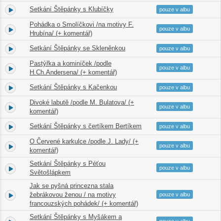
Setkání Štěpánky s Klubíčky
2.
01:09
pouze v albu
Pohádka o Smolíčkovi /na motivy F.
3.
05:41
pouze v albu
Hrubína/ (+ komentář)
Setkání Štěpánky se Skleněnkou
4.
01:41
pouze v albu
Pastýřka a kominíček /podle
5.
07:17
pouze v albu
H.Ch.Andersena/ (+ komentář)
Setkání Štěpánky s Kačenkou
6.
01:37
pouze v albu
Divoké labutě /podle M. Bulatova/ (+
7.
07:02
pouze v albu
komentář)
Setkání Štěpánky s čertíkem Bertíkem
8.
03:46
pouze v albu
O Červené karkulce /podle J. Lady/ (+
9.
08:23
pouze v albu
komentář)
Setkání Štěpánky s Péťou
10.
02:06
pouze v albu
Světošlápkem
Jak se pyšná princezna stala
11.
žebrákovou ženou / na motivy
09:01
pouze v albu
francouzských pohádek/ (+ komentář)
Setkání Štěpánky s Myšákem a
12.
02:15