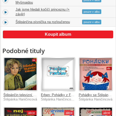
pouze v albu
Myšmajdou
Jak jsme hledali kočičí princeznu (+
13.
06:47
pouze v albu
závěr)
Štěpánčina písnička na rozloučenou
14.
00:26
pouze v albu
Koupit album
Podobné tituly
Štěpánčin televizní kabaret
Erben: Pohádky z Fontány II.
Pohádky se Štěpánkou Haničincovou
Štěpánka Haničincová
Štěpánka Haničincová, Jan Přeučil
Štěpánka Haničincová
akce
akce
akce