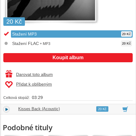
20 Kč
Stažení MP3
20 Kč
Stažení FLAC
+ MP3
20 Kč
Koupit album
Darovat toto album
Přidat k oblíbeným
03:29
Celková stopáž:
Kisses Back (Acoustic)
1.
03:29
20 Kč
Podobné tituly